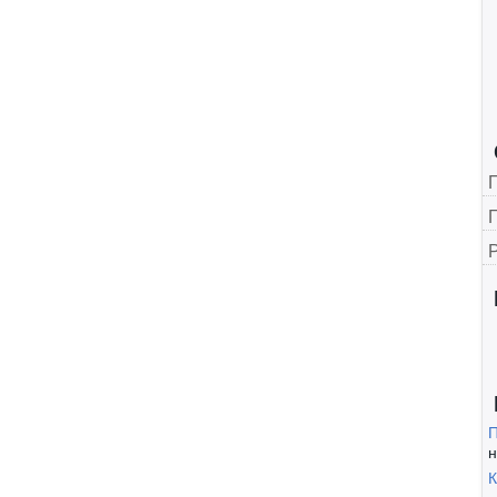
Г
П
н
К