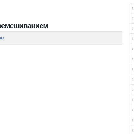
еремешиванием
ем