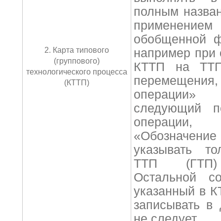
полным назва
применение
обобщенной ф
2. Карта типового
например при 
(группового)
КТТП на ТТП
технологического процесса
перемещения,
(КТТП)
операции
следующий п
операции
«Обозначен
указывать то
ТТП (ГТП)
Остальной со
указанный в 
записывать в
не следует