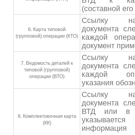
ВТД к каж
(составной его
Ссылку на
документа сл
6. Карта типовой
каждой опера
(групповой) операции (КТО)
документ прим
Ссылку на
7. Ведомость деталей к
документа сл
типовой (групповой)
каждой оп
операции (ВТО)
указания обоз
Ссылку на
документа сл
ВТД или в д
8. Комплектовочная карта
указывает
(КК)
информация