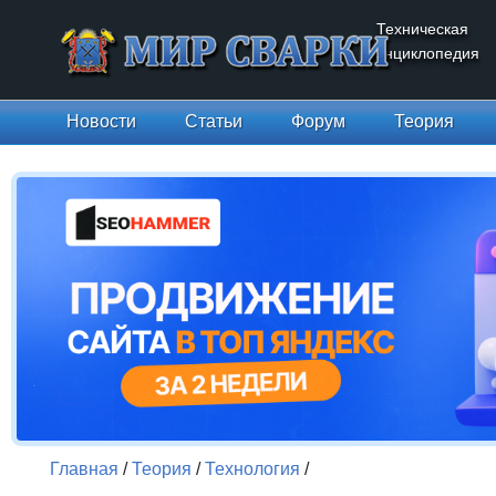
Техническая
энциклопедия
Новости
Статьи
Форум
Теория
Главная
/
Теория
/
Технология
/