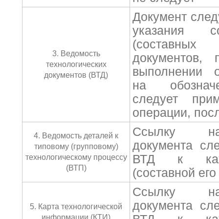
Документ след
указания с
(составных
3. Ведомость
документов, 
технологических
выполнении о
документов (ВТД)
на обознач
следует при
операции, пос
Ссылку на
4. Ведомость деталей к
документа сл
типовому (групповому)
ВТД к каж
технологическому процессу
(ВТП)
(составной его
Ссылку на
документа сл
5. Карта технологической
информации (КТИ)