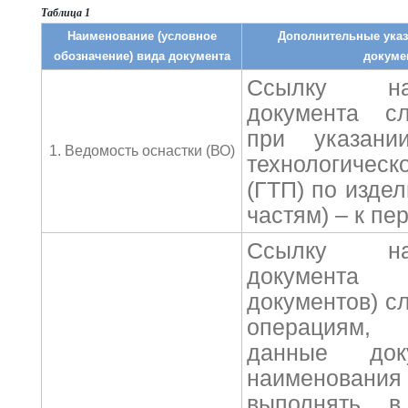
Таблица 1
Наименование (условное
Дополнительные указ
обозначение) вида документа
докуме
Ссылку на
документа сл
при указани
1. Ведомость оснастки (ВО)
технологическ
(ГТП) по изде
частям) – к пе
Ссылку на
документ
документов) с
операциям,
данные док
наименования
выполнять в