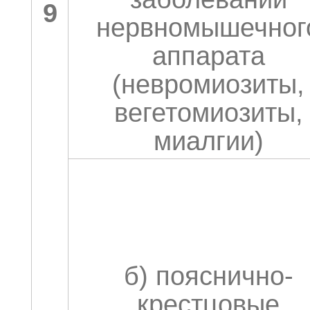
9
нервномышечног
аппарата
(невромиозиты,
вегетомиозиты,
миалгии)
б) пояснично-
крестцовые