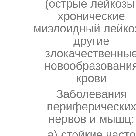
(острые лейкозы
хронические
миэлоидный лейко
другие
злокачественны
новообразовани
крови
Заболевания
периферически
нервов и мышц:
а) стойкие часто