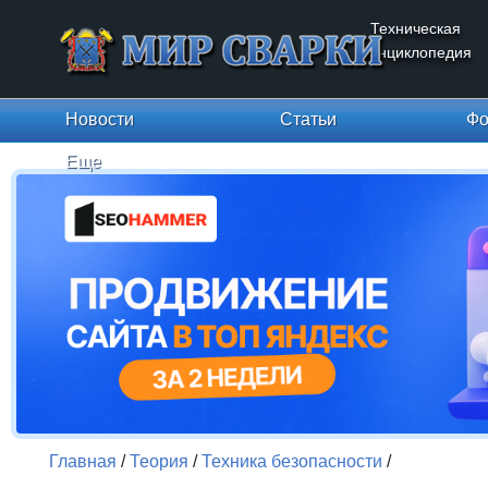
Техническая
энциклопедия
Новости
Статьи
Фо
Еще
Главная
/
Теория
/
Техника безопасности
/