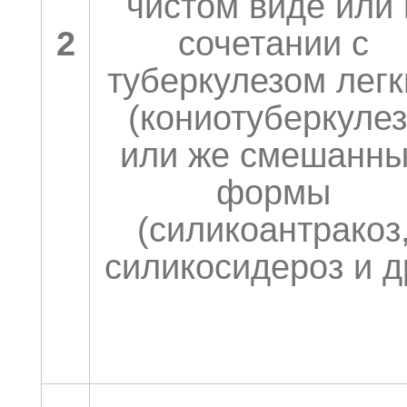
чистом виде или 
2
сочетании с
туберкулезом легк
(кониотуберкулез
или же смешанн
формы
(силикоантракоз
силикосидероз и д