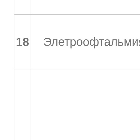
18
Элетроофтальми