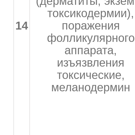
(дерматиты, экзем
токсикодермии),
14
поражения
фолликулярного
аппарата,
изъязвления
токсические,
меланодермин