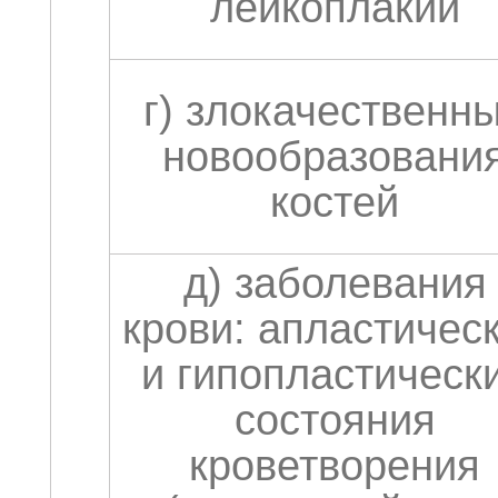
лейкоплакии
г) злокачественн
новообразовани
костей
д) заболевания
крови: апластичес
и гипопластическ
состояния
кроветворения