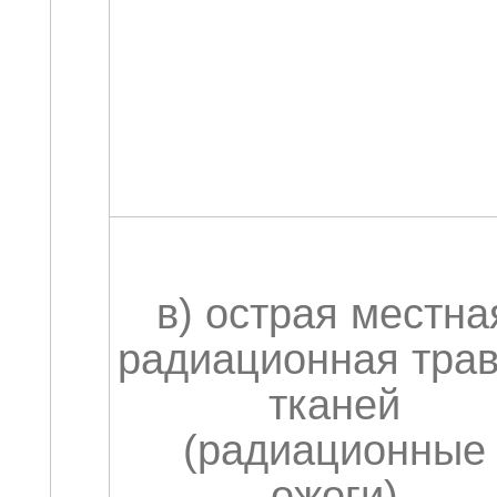
в) острая местна
радиационная тра
тканей
(радиационные
ожоги)