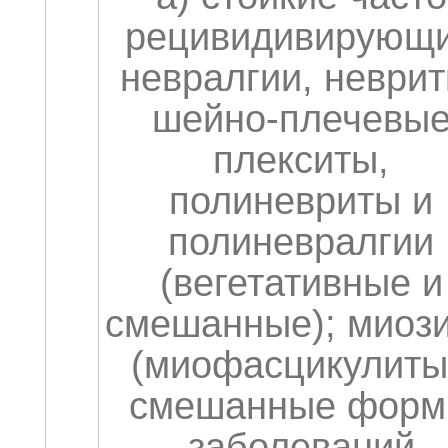
рецивидивирующ
невралгии, неврит
шейно-плечевы
плекситы,
полиневриты и
полиневралгии
(вегетативные и
смешанные); миоз
(миофасцикулиты
смешанные фор
заболеваний