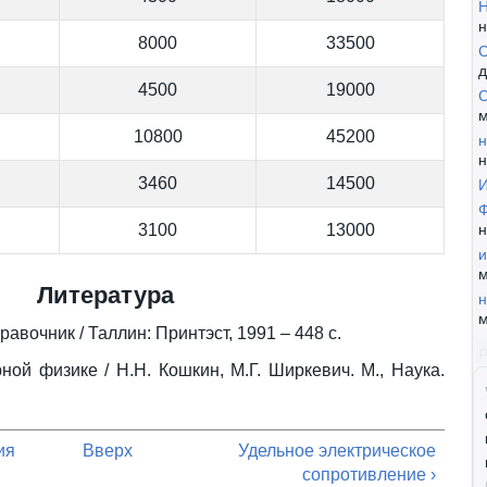
Н
н
8000
33500
С
д
4500
19000
С
м
10800
45200
н
н
3460
14500
И
Ф
3100
13000
н
и
м
Литература
н
м
равочник / Таллин: Принтэст, 1991 – 448 с.
ой физике / Н.Н. Кошкин, М.Г. Ширкевич. М., Наука.
ия
Вверх
Удельное электрическое
сопротивление ›