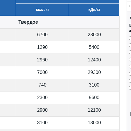
ккал/кг
кДж/кг
Твердое
К
и
6700
28000
1290
5400
2960
12400
7000
29300
740
3100
2300
9600
2900
12100
3100
13000