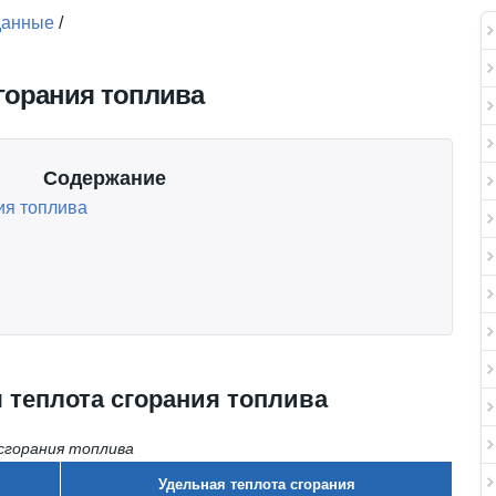
данные
/
горания топлива
Содержание
ия топлива
 теплота сгорания топлива
сгорания топлива
Удельная теплота сгорания