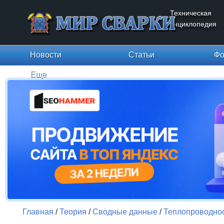
Техническая
энциклопедия
Новости
Статьи
Фо
Еще
Главная
/
Теория
/
Сводные данные
/
Теплопроводно