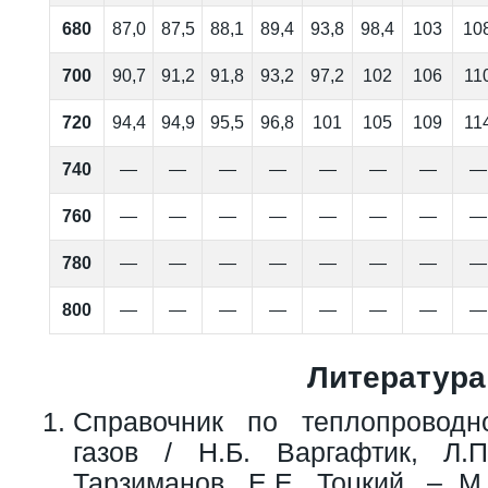
680
87,0
87,5
88,1
89,4
93,8
98,4
103
10
700
90,7
91,2
91,8
93,2
97,2
102
106
11
720
94,4
94,9
95,5
96,8
101
105
109
11
740
—
—
—
—
—
—
—
—
760
—
—
—
—
—
—
—
—
780
—
—
—
—
—
—
—
—
800
—
—
—
—
—
—
—
—
Литература
Справочник по теплопроводн
газов / Н.Б. Варгафтик, Л.
Тарзиманов, Е.Е. Тоцкий. – М.