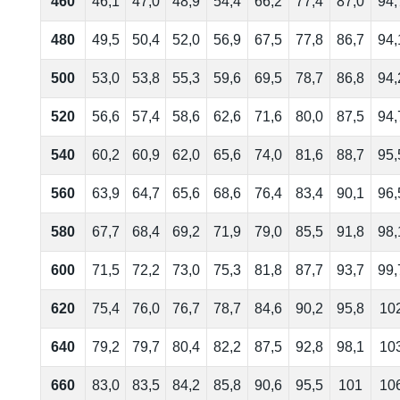
460
46,1
47,0
48,9
54,4
66,2
77,4
87,0
94,
480
49,5
50,4
52,0
56,9
67,5
77,8
86,7
94,
500
53,0
53,8
55,3
59,6
69,5
78,7
86,8
94,
520
56,6
57,4
58,6
62,6
71,6
80,0
87,5
94,
540
60,2
60,9
62,0
65,6
74,0
81,6
88,7
95,
560
63,9
64,7
65,6
68,6
76,4
83,4
90,1
96,
580
67,7
68,4
69,2
71,9
79,0
85,5
91,8
98,
600
71,5
72,2
73,0
75,3
81,8
87,7
93,7
99,
620
75,4
76,0
76,7
78,7
84,6
90,2
95,8
10
640
79,2
79,7
80,4
82,2
87,5
92,8
98,1
10
660
83,0
83,5
84,2
85,8
90,6
95,5
101
10