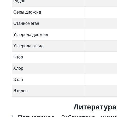
Радон
Серы диоксид
Станнометан
Углерода диоксид
Углерода оксид
Фтор
Хлор
Этан
Этилен
Литература