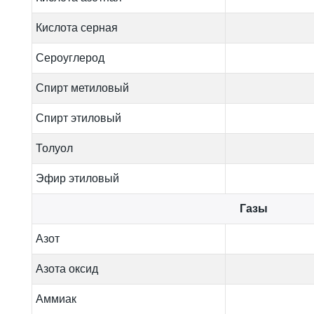
Кислота серная
Сероуглерод
Спирт метиловый
Спирт этиловый
Толуол
Эфир этиловый
Газы
Азот
Азота оксид
Аммиак