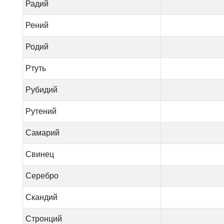
Радий
Рений
Родий
Ртуть
Рубидий
Рутений
Самарий
Свинец
Серебро
Скандий
Стронций