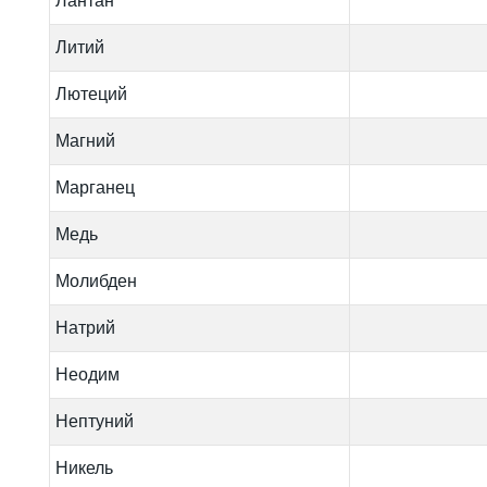
Лантан
Литий
Лютеций
Магний
Марганец
Медь
Молибден
Натрий
Неодим
Нептуний
Никель