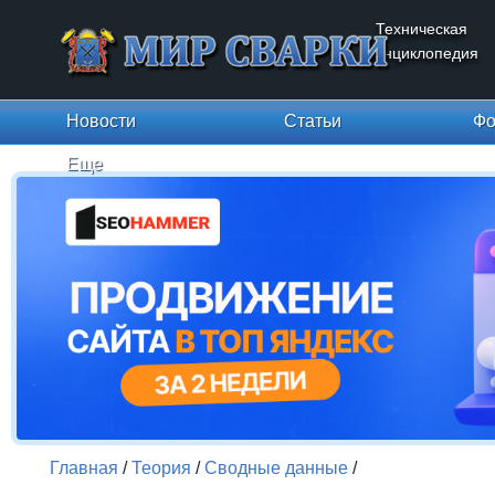
Техническая
энциклопедия
Новости
Статьи
Фо
Еще
Главная
/
Теория
/
Сводные данные
/