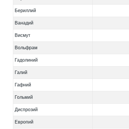
Бериллий
Ванадий
Висмут
Вольфрам
Гадолиний
Галий
Гафний
Гольмий
Диспрозий
Европий