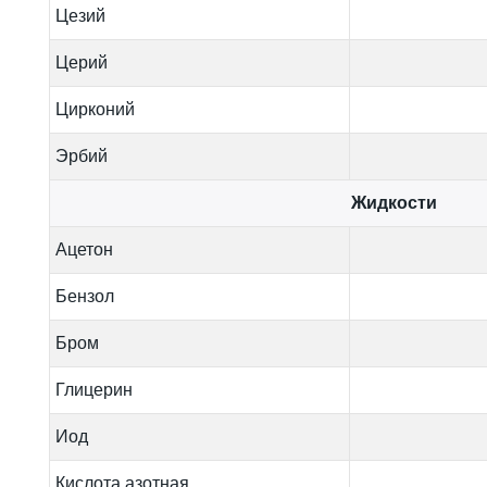
Цезий
Церий
Цирконий
Эрбий
Жидкости
Ацетон
Бензол
Бром
Глицерин
Иод
Кислота азотная