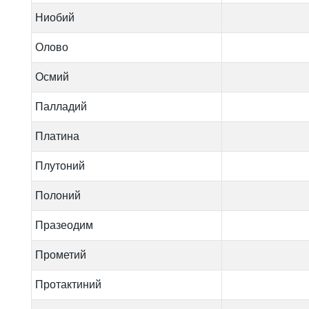
Ниобий
Олово
Осмий
Палладий
Платина
Плутоний
Полоний
Празеодим
Прометий
Протактиний