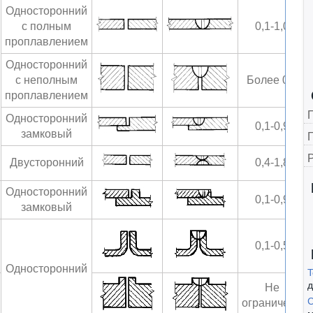
Односторонний
с полным
0,1-1,0
проплавлением
Односторонний
с неполным
Более 0,8
проплавлением
Односторонний
0,1-0,9
замковый
Г
Двусторонний
0,4-1,8
Односторонний
0,1-0,9
замковый
0,1-0,5
Односторонний
T
д
Не
С
ограничена