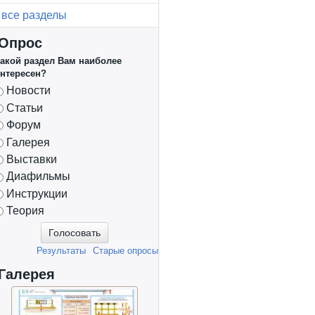
все разделы
Опрос
акой раздел Вам наиболее
нтересен?
Варианты
Новости
Статьи
Форум
Галерея
Выставки
Диафильмы
Инструкции
Теория
Результаты
Старые опросы
Условное
обозначение
Галерея
сварного
соединения