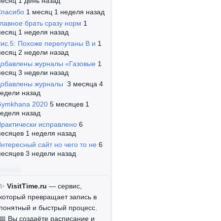
есяц 1 день назад
Спасибо
1 месяц 1 неделя назад
лавное брать сразу норм
1
Т1
есяц 1 неделя назад
ис.5: Похоже перепутаны B и
1
есяц 2 недели назад
обавлены журналы «Газовые
1
Т2
есяц 3 недели назад
Добавлены журналы
3 месяца 4
едели назад
Gymkhana 2020
5 месяцев 1
У1
еделя назад
рактически исправлено
6
есяцев 1 неделя назад
У2
нтересный сайт но чего то не
6
есяцев 3 недели назад
Реклама
У3
✨
VisitTime.ru
— сервис,
который превращает запись в
понятный и быстрый процесс.
📅 Вы создаёте расписание и