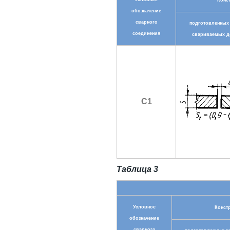
Конс
обозначение
сварного
подготовленных
соединения
свариваемых д
С1
Таблица 3
Условное
Конст
обозначение
сварного