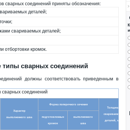
ов сварных соединений приняты обозначения:
свариваемых деталей;
точки;
К
и
ками свариваемых деталей;
ли отбортовки кромок.
 типы сварных соединений
единений должны соответствовать приведенным в
 сварных соединений
Форма поперечного сечения
Толщина
Характер
свариваемых
подготовленных
выполненного
выполненного шва
деталей, мм
кромок
шва