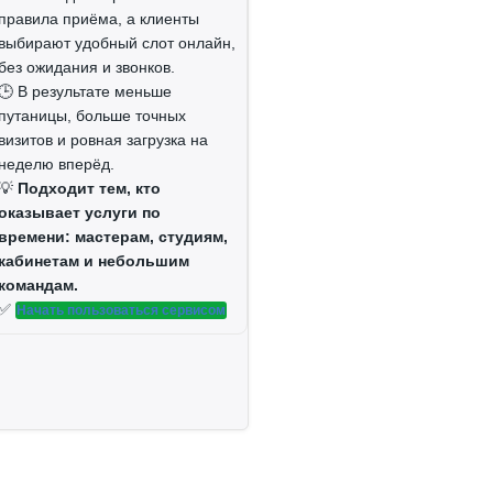
У4
правила приёма, а клиенты
выбирают удобный слот онлайн,
без ожидания и звонков.
Н1
🕒 В результате меньше
путаницы, больше точных
визитов и ровная загрузка на
неделю вперёд.
Н2
💡
Подходит тем, кто
оказывает услуги по
Н3
времени: мастерам, студиям,
кабинетам и небольшим
командам.
Н4
✅
Начать пользоваться сервисом
Тр1