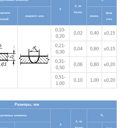
труктивные элементы
c
b
, не
S
более
 кромок
пред.
сварного шва
номин.
еталей
откл.
0,10-
0,02
0,40
±0,15
0,20
0,21-
0,04
0,60
±0,15
0,30
0,31-
0,06
0,80
±0,20
0,50
0,51-
0,10
1,00
±0,20
1,00
Размеры, мм
d
руктивные элементы
c
b
, не
S
более