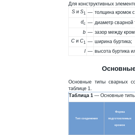
Для конструктивных элемент
S
и
S
—
толщина кромок 
1
d
—
диаметр сварной 
c
b
—
зазор между кром
C
и
C
—
ширина буртика;
1
l
—
высота буртика и
Основные
Основные типы сварных со
таблице 1.
Таблица 1
— Основные типы
Форма
Тип соединения
подготовленных
кромок