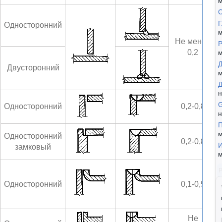
м
Г
Односторонний
м
Не менее
Р
0,2
м
Д
Двусторонний
м
н
Односторонний
0,2-0,8
н
П
м
Односторонний
0,2-0,8
И
замковый
м
Односторонний
0,1-0,5
Не