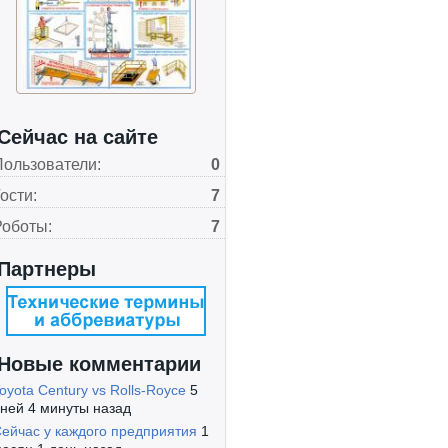
С1
С2
Сейчас на сайте
Пользователи:
0
С3
ости:
7
Роботы:
7
С4
Партнеры
С5
С6
Новые комментарии
oyota Century vs Rolls-Royce
5
ней 4 минуты назад
С7
ейчас у каждого предприятия
1