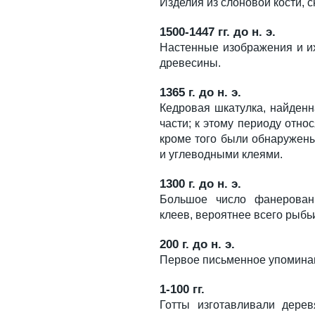
Изделия из слоновой кости,
1500-1447 гг. до н. э.
Настенные изображения и их
древесины.
1365 г. до н. э.
Кедровая шкатулка, найден
части; к этому периоду отно
кроме того были обнаружен
и углеводными клеями.
1300 г. до н. э.
Большое число фанерованн
клеев, вероятнее всего рыбь
200 г. до н. э.
Первое письменное упоминан
1-100 гг.
Готты изготавливали дере