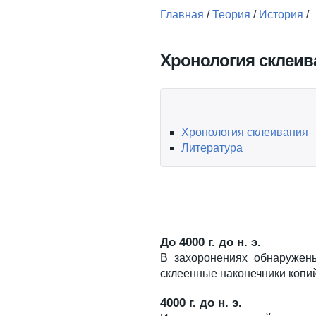
Главная
/
Теория
/
История
/
Вы здесь
Хронология склеив
Хронология склеивания
Литература
До 4000 г. до н. э.
В захоронениях обнаружен
склеенные наконечники копий
4000 г. до н. э.