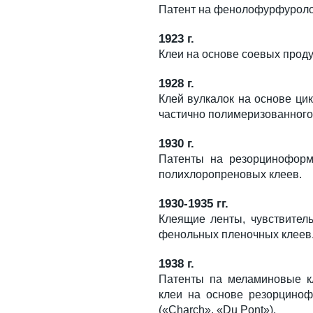
Патент на фенолофурфуроло
1923 г.
Клеи на основе соевых проду
1928 г.
Клей вулкалок на основе цик
частично полимеризованного
1930 г.
Патенты на резорциноформ
полихлоропреновых клеев.
1930-1935 гг.
Клеящие ленты, чувствител
фенольных пленочных клеев
1938 г.
Патенты па меламиновые кл
клеи на основе резорцино
(«Charch», «Du Pont»).