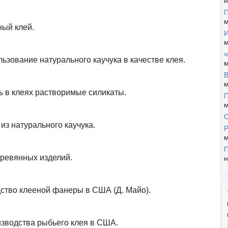
н
П
м
ный клей.
И
м
ч
зование натурального каучука в качестве клея.
м
В
м
ь в клеях растворимые силикаты.
П
м
из натурального каучука.
Р
м
П
ревянных изделий.
н
ство клееной фанеры в США (Д. Майо).
зводства рыбьего клея в США.