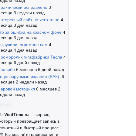
едели назад
рактически исправлено
3
есяца 3 недели назад
нтересный сайт но чего то не
4
есяца 3 дня назад
то за ошибка на красном фоне
4
есяца 3 дня назад
ыручили, огромное вам
4
есяца 4 дня назад
роморолик гигафабрики Тесла
4
есяца 6 дней назад
Спасибо
6 месяцев 6 дней назад
ецензируемые издания (ВАК)
6
есяцев 2 недели назад
аровой мотоцикл
6 месяцев 2
едели назад
Реклама
✨
VisitTime.ru
— сервис,
который превращает запись в
понятный и быстрый процесс.
📅 Вы создаёте расписание и