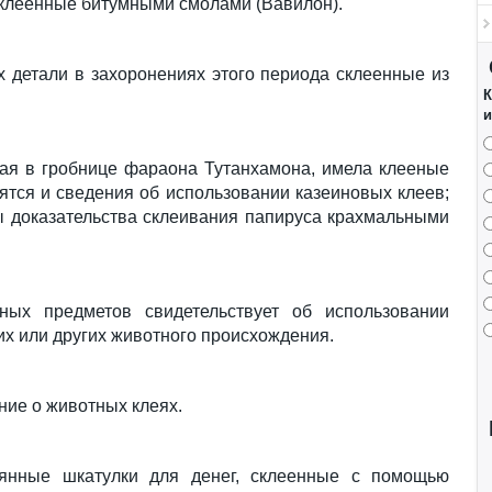
 склеенные битумными смолами (Вавилон).
 детали в захоронениях этого периода склеенные из
К
и
ная в гробнице фараона Тутанхамона, имела клееные
сятся и сведения об использовании казеиновых клеев;
ы доказательства склеивания папируса крахмальными
ых предметов свидетельствует об использовании
их или других животного происхождения.
ие о животных клеях.
вянные шкатулки для денег, склеенные с помощью