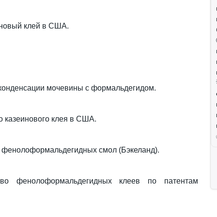
иновый клей в США.
в конденсации мочевины с формальдегидом.
 казеинового клея в США.
из фенолоформальдегидных смол (Бэкеланд).
тво фенолоформальдегидных клеев по патентам