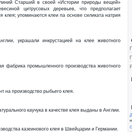
 Плиний Старший в своей «Истории природы вещей»
весиной цитрусовых деревьев, что предполагает
я клея; упоминаются клеи па основе силиката натрия
нглии, украшали инкрустацией на клее животного
Г
ая фабрика промышленного производства животного
т на производство рыбьего клея.
турального каучука в качестве клея выданы в Англии.
н
водства казеинового клея в Швейцарии и Германии.