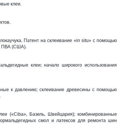
вые клеи.
ктов.
локаучука. Патент на склеивание «in situ» с помощью
 ПВА (США).
альдегидные клеи; начало широкого использования
ьные к давлению; склеивание древесины с помощью
.
еи («Ciba», Базель, Швейцария); комбинированные
формальдегидных смол и латексов для ремонта шин