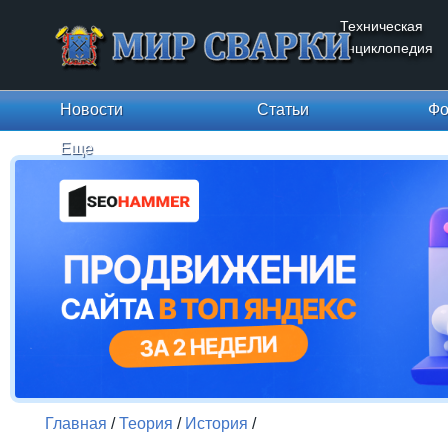
Техническая
энциклопедия
Новости
Статьи
Фо
Еще
Главная
/
Теория
/
История
/