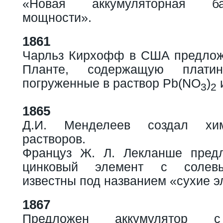
«Новая аккумуляторная б
мощности».
1861
Чарльз Кирхофф в США предлож
Планте, содержащую платин
погруженные в раствор Pb(NO
)
3
2
1865
Д.И. Менделеев создал хи
растворов.
Француз Ж. Л. Лекланше предл
цинковый элемент с солевы
известны под названием «сухие э
1867
Предложен аккумулятор с