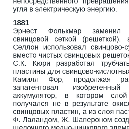
непосредственного превращения
угля в электрическую энергию.
1881
Эрнест Фолькмар заменил 
свинцовой сеткой (решеткой),
Селлон использовал свинцово-
вместо чистых свинцовых решеток
С.К. Кюри разработал трубчат
пластины для свинцово-кислотных
Камилл Фор, продолжая ра
запатентовал изобретенны
аккумулятор, в котором сло
получался не в результате окис
свинцовых пластин, а из слоя пас
Ф. Лаландом, Ж. Шапероном созд
щелочного медно-цинкового элеме