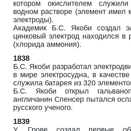
котором окислителем служил
водном растворе (элемент имел 
электроды).
Академик Б.С. Якоби создал э
цинковый электрод находился в 
(хлорида аммония).
1838
Б.С. Якоби разработал электродв
в мире электросудна, в качестве
служила батарея из 320 элементо
Б.С. Якоби открыл гальваноп
англичанин Спенсер пытался осп
русского ученого.
1839
У. Грове создал первые об