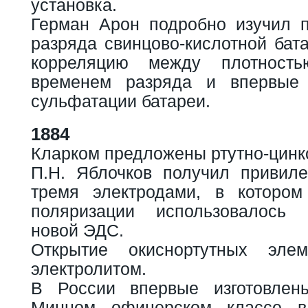
установка.
Герман Арон подробно изучил 
разряда свинцово-кислотной бат
корреляцию между плотность
временем разряда и впервые
сульфатации батареи.
1884
Кларком предложены ртутно-цинк
П.Н. Яблочков получил привил
тремя электродами, в котором
поляризации использовалось
новой ЭДС.
Открытие окиснортутных эле
электролитом.
В России впервые изготовлен
Минном офицерском классе в