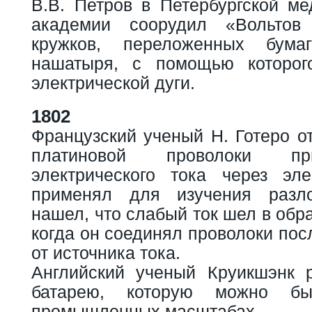
В.В. Петров в Петербургской ме
академии соорудил «Вольтов
кружков, переложенных бума
нашатыря, с помощью которог
электрической дуги.
1802
Французский ученый Н. Готеро о
платиновой проволоки пр
электрического тока через эл
применял для изучения разл
нашел, что слабый ток шел в обр
когда он соединял проволоки пос
от источника тока.
Английский ученый Круикшэнк 
батарею, которую можно б
промышленных масштабах.