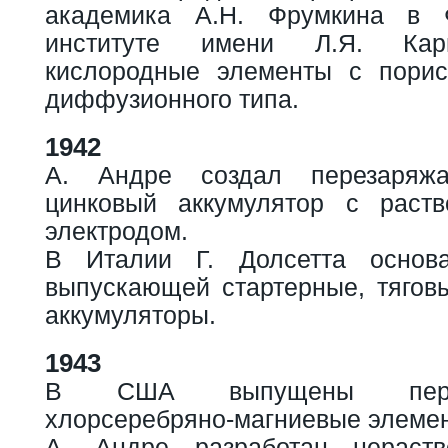
академика А.Н. Фрумкина в Ф
институте имени Л.Я. Кар
кислородные элементы с порис
диффузионного типа.
1942
А. Андре создал перезаряжа
цинковый аккумулятор с раст
электродом.
В Италии Г. Долсетта осно
выпускающей стартерные, тягов
аккумуляторы.
1943
В США выпущены перв
хлорсеребряно-магниевые элемент
А. Андре разработан нераст