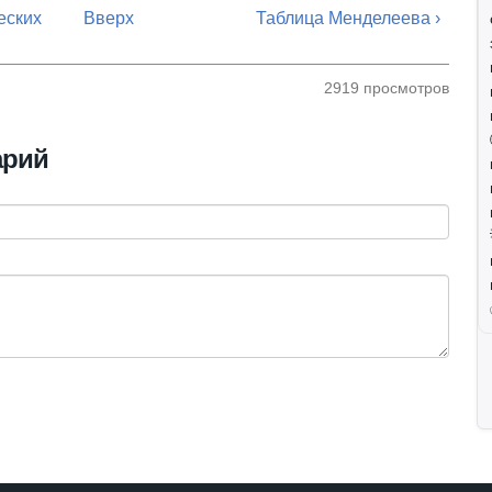
еских
Вверх
Таблица Менделеева ›
2919 просмотров
арий