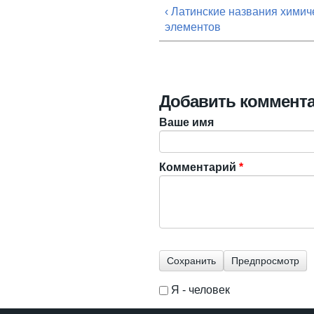
‹ Латинские названия химич
элементов
Добавить коммент
Ваше имя
Комментарий
*
Я - человек
I'm a spammer