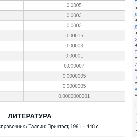
Р
0,0005
н
Д
0,0003
н
0,0003
н
0,00016
н
0,00003
П
0,00001
м
И
0,000007
м
0,0000005
ч
м
0,0000005
В
м
0,0000000001
ЛИТЕРАТУРА
правочник / Таллин: Принтэст, 1991 – 448 с.