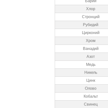
Барий
Хлор
Стронций
Рубидий
Цирконий
Хром
Ванадий
Азот
Медь
Никель
Цинк
Олово
Кобальт
Свинец