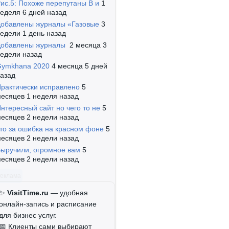
ис.5: Похоже перепутаны B и
1
еделя 6 дней назад
обавлены журналы «Газовые
3
едели 1 день назад
Добавлены журналы
2 месяца 3
едели назад
Gymkhana 2020
4 месяца 5 дней
азад
рактически исправлено
5
есяцев 1 неделя назад
нтересный сайт но чего то не
5
есяцев 2 недели назад
то за ошибка на красном фоне
5
есяцев 2 недели назад
ыручили, огромное вам
5
есяцев 2 недели назад
Реклама
✨
VisitTime.ru
— удобная
онлайн-запись и расписание
для бизнес услуг.
📅 Клиенты сами выбирают