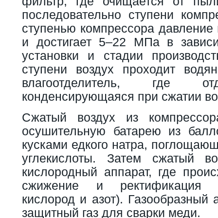
фильтр, где очищается от пыл
последовательно ступени компр
ступенью компрессора давление 
и достигает 5–22 МПа в завис
установки и стадии производс
ступени воздух проходит водя
влагоотделитель, где от
конденсирующаяся при сжатии во
Сжатый воздух из компрессор
осушительную батарею из балл
кусками едкого натра, поглощающ
углекислоты. Затем сжатый во
кислородный аппарат, где проис
сжижение и ректификация 
кислород и азот). Газообразный 
защитный газ для сварки меди.