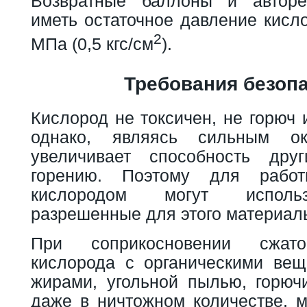
Возвратные баллоны и автор
иметь остаточное давление кисл
2
МПа (0,5 кгс/см
).
Требования безоп
Кислород не токсичен, не горюч 
однако, являясь сильным ок
увеличивает способность дру
горению. Поэтому для рабо
кислородом могут использ
разрешенные для этого материал
При соприкосновении сжатог
кислорода с органическими вещ
жирами, угольной пылью, горюч
даже в ничтожном количестве, м