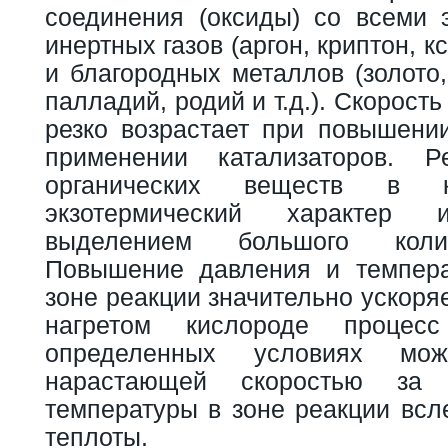
соединения (оксиды) со всеми 
инертных газов (аргон, криптон, к
и благородных металлов (золото,
палладий, родий и т.д.). Скорост
резко возрастает при повышени
применении катализаторов. Р
органических веществ в к
экзотермический характер
выделением большого коли
Повышение давления и темпера
зоне реакции значительно ускоря
нагретом кислороде процес
определенных условиях мо
нарастающей скоростью за
температуры в зоне реакции всл
теплоты.