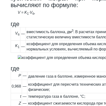
вычисляют по формуле:
V
=
K
·
V
,
1
б
где
3
вместимость баллона, дм
. В расчетах при
V
—
б
статистическую величину вместимости баллон
коэффициент для определения объема кисл
K
—
1
нормальных условиях, вычисляемый по фор
где
P
—
давление газа в баллоне, измеренное мано
коэффициент для пересчета технических ат
0,968
—
физические;
t
—
температура газа в баллоне, °С;
Z
—
коэффициент сжигаемости кислорода при 