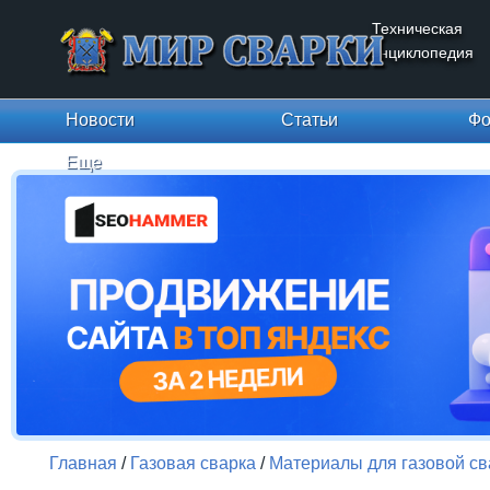
Техническая
энциклопедия
Новости
Статьи
Фо
Еще
Главная
/
Газовая сварка
/
Материалы для газовой св