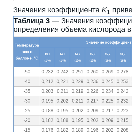
Значения коэффициента
K
приве
1
Таблица 3
— Значения коэффици
определения объема кислорода в
Значение коэффициент
Температура
газа в
13,7
14,2
14,7
15,2
15,7
16,2
баллоне, °С
(140)
(145)
(150)
(155)
(160)
(165)
-50
0,232
0,242
0,251
0,260
0,269
0,278
-40
0,212
0,221
0,229
0,236
0,245
0,253
-35
0,203
0,211
0,219
0,226
0,234
0,242
-30
0,195
0,202
0,211
0,217
0,225
0,232
-25
0,188
0,195
0,202
0,209
0,217
0,223
-20
0,182
0,188
0,195
0,202
0,209
0,215
-15
0,176
0,182
0,189
0,196
0,202
0,208