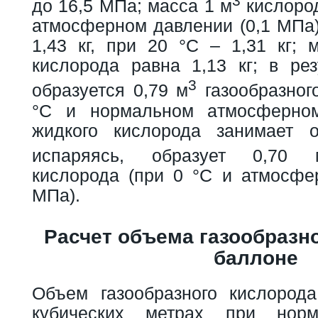
3
до 16,5 МПа; масса 1 м
кислоро
атмосферном давлении (0,1 МПа)
1,43 кг, при 20 °С – 1,31 кг; 
кислорода равна 1,13 кг; в рез
3
образуется 0,79 м
газообразног
°С и нормальном атмосферном
жидкого кислорода занимает 
испаряясь, образует 0,70 
кислорода (при 0 °С и атмосфе
МПа).
Расчет объема газообразн
баллоне
Объем газообразного кислород
кубических метрах при норм