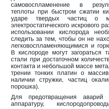
самовоспламенение в резул
теплоты при быстром сжатии ки
ударе твердых частиц о м
электростатического искрового р
использовании кислорода необ
следить за тем, чтобы он не нах
легковоспламеняющимися и гор
В кислороде могут загораться т
стали при достаточном количест
контакта и небольшой массе мета
трении тонких платин о масси
наличии стружки, частиц окал
порошка).
Для предотвращения аварий 
аппаратуру, кислородопро