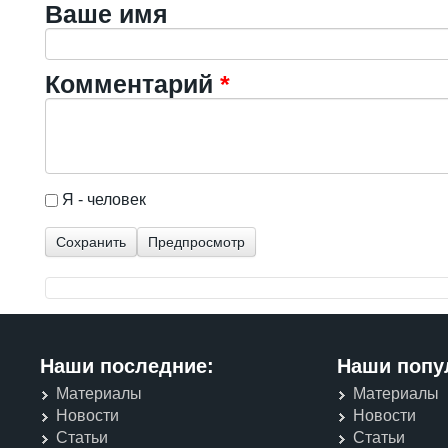
Ваше имя
Комментарий
*
I'm a spammer
Я - человек
Наши последние:
Наши попу
Материалы
Материалы
Новости
Новости
Статьи
Статьи