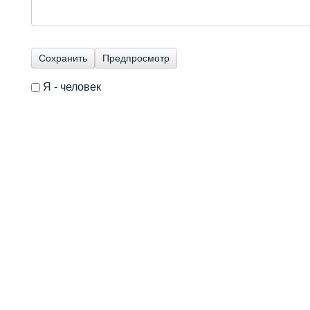
Я - человек
I'm a spammer