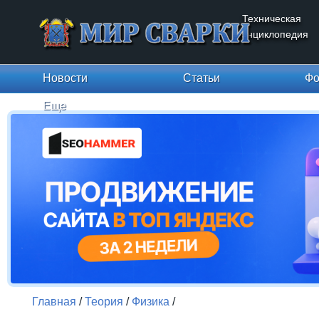
Техническая
энциклопедия
Новости
Статьи
Фо
Еще
Главная
/
Теория
/
Физика
/