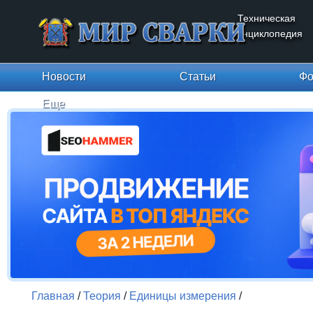
Техническая
энциклопедия
Новости
Статьи
Фо
Еще
Главная
/
Теория
/
Единицы измерения
/