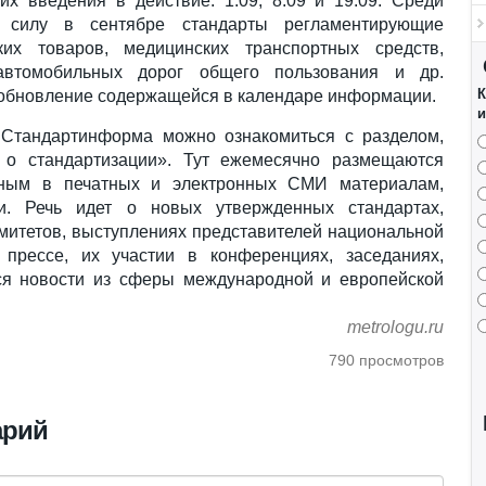
их введения в действие: 1.09, 8.09 и 19.09. Среди
 силу в сентябре стандарты регламентирующие
ских товаров, медицинских транспортных средств,
 автомобильных дорог общего пользования и др.
К
 обновление содержащейся в календаре информации.
и
 Стандартинформа можно ознакомиться с разделом,
о стандартизации». Тут ежемесячно размещаются
нным в печатных и электронных СМИ материалам,
и. Речь идет о новых утвержденных стандартах,
омитетов, выступлениях представителей национальной
 прессе, их участии в конференциях, заседаниях,
ся новости из сферы международной и европейской
metrologu.ru
790 просмотров
арий