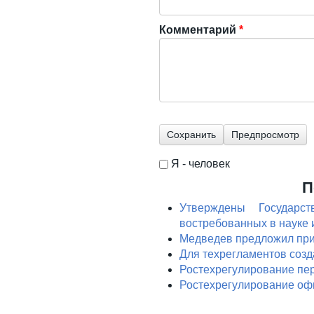
Комментарий
*
Я - человек
I'm a spammer
П
Утверждены Государс
востребованных в науке
Медведев предложил при
Для техрегламентов созд
Ростехрегулирование пе
Ростехрегулирование оф