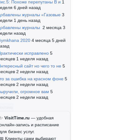
ис.5: Похоже перепутаны B и
1
еделя 6 дней назад
обавлены журналы «Газовые
3
едели 1 день назад
Добавлены журналы
2 месяца 3
едели назад
Gymkhana 2020
4 месяца 5 дней
азад
рактически исправлено
5
есяцев 1 неделя назад
нтересный сайт но чего то не
5
есяцев 2 недели назад
то за ошибка на красном фоне
5
есяцев 2 недели назад
ыручили, огромное вам
5
есяцев 2 недели назад
Реклама
✨
VisitTime.ru
— удобная
онлайн-запись и расписание
для бизнес услуг.
📅 Клиенты сами выбирают