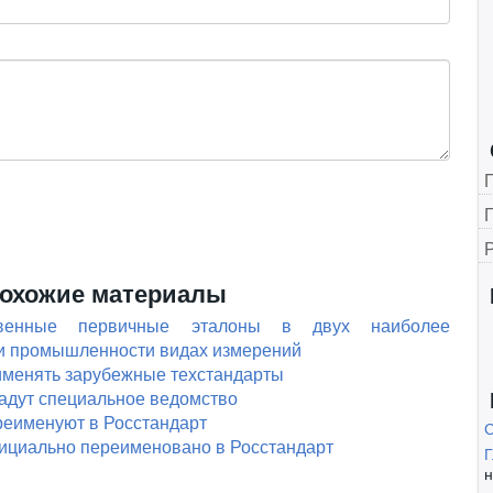
Г
охожие материалы
твенные первичные эталоны в двух наиболее
 и промышленности видах измерений
менять зарубежные техстандарты
адут специальное ведомство
реименуют в Росстандарт
ициально переименовано в Росстандарт
Г
н