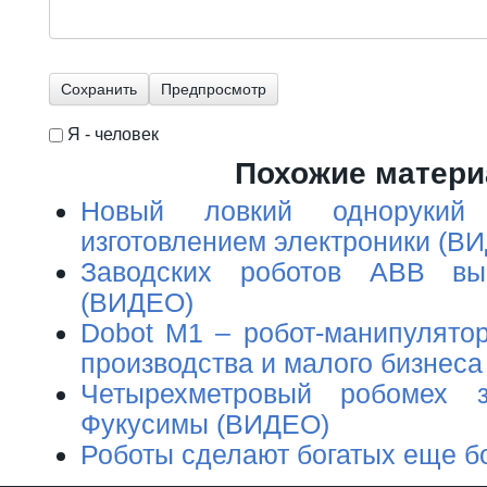
Я - человек
I'm a spammer
Похожие матер
Новый ловкий однорукий 
изготовлением электроники (В
Заводских роботов ABB вы
(ВИДЕО)
Dobot M1 – робот-манипулято
производства и малого бизнес
Четырехметровый робомех з
Фукусимы (ВИДЕО)
Роботы сделают богатых еще б