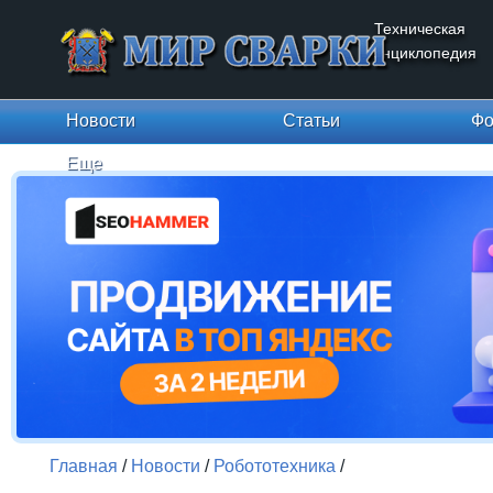
Техническая
энциклопедия
Новости
Статьи
Фо
Еще
Главная
/
Новости
/
Робототехника
/