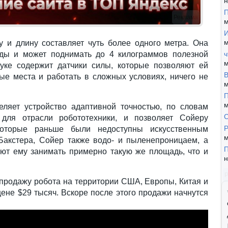
н
П
Реклама
м
И
м
у и длину составляет чуть более одного метра. Она
оды и может поднимать до 4 килограммов полезной
ч
м
уке содержит датчики силы, которые позволяют ей
В
ные места и работать в сложных условиях, ничего не
м
П
м
деляет устройство адаптивной точностью, по словам
й для отрасли робототехники, и позволяет Сойеру
Р
которые раньше были недоступны искусственным
м
Бакстера, Сойер также водо- и пыленепроницаем, а
П
ют ему занимать примерно такую же площадь, что и
н
 продажу робота на территории США, Европы, Китая и
ене $29 тысяч. Вскоре после этого продажи начнутся