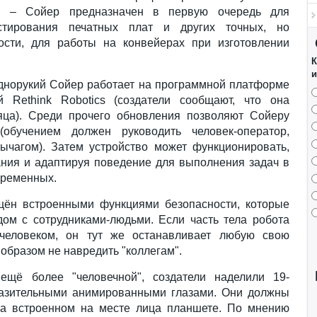
та. – Сойер предназначен в первую очередь для
естирования печатных плат и других точных, но
ости, для работы на конвейерах при изготовлении
К
и
однорукий Сойер работает на программной платформе
ой Rethink Robotics (создатели сообщают, что она
яца). Среди прочего обновления позволяют Сойеру
обучением должен руководить человек-оператор,
чагом). Затем устройство может функционировать,
ания и адаптируя поведение для выполнения задач в
еременных.
щён встроенными функциями безопасности, которые
дом с сотрудниками-людьми. Если часть тела робота
 человеком, он тут же останавливает любую свою
 образом не навредить "коллегам".
 ещё более "человечной", создатели наделили 19-
разительными анимированными глазами. Они должны
на встроенном на месте лица планшете. По мнению