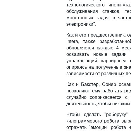
технологического институ
обслуживания станков, т
монотонных задач, в частн
электроники".
Как и его предшественник, 
Intera, также разработанн
обновляется каждые 4 мес
осваивать новые задачи (
управляющий шарнирным ры
опираясь на полученные зн
зависимости от различных п
Как и Бакстер, Сойер осна
позволяют ему работать ря
случайно соприкасается с
деятельность, чтобы никаким
Чтобы сделать "роборуку"
килограммового робота вы
отражать "эмоции" робота 