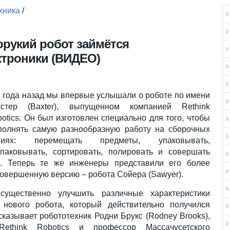
хника
/
рукий робот займётся
ктроники (ВИДЕО)
 года назад мы впервые услышали о роботе по имени
кстер (Baxter), выпущенном компанией Rethink
otics. Он был изготовлен специально для того, чтобы
полнять самую разнообразную работу на сборочных
ниях: перемещать предметы, упаковывать,
спаковывать, сортировать, полировать и совершать
й. Теперь те же инженеры представили его более
совершенную версию – робота Сойера (Sawyer).
ущественно улучшить различные характеристики
 нового робота, который действительно получился
казывает робототехник Родни Брукс (Rodney Brooks),
ethink Robotics и профессор Массачусетского