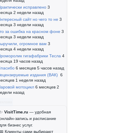
еделя назад
рактически исправлено
3
есяца 2 недели назад
нтересный сайт но чего то не
3
есяца 3 недели назад
то за ошибка на красном фоне
3
есяца 3 недели назад
ыручили, огромное вам
3
есяца 4 недели назад
роморолик гигафабрики Тесла
4
есяца 19 часов назад
Спасибо
6 месяцев 5 часов назад
ецензируемые издания (ВАК)
6
есяцев 1 неделя назад
аровой мотоцикл
6 месяцев 2
едели назад
Реклама
✨
VisitTime.ru
— удобная
онлайн-запись и расписание
для бизнес услуг.
📅 Клиенты сами выбирают