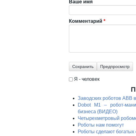
Ваше имя
Комментарий
*
Я - человек
I'm a spammer
П
Заводских роботов ABB в
Dobot M1 – робот-мани
бизнеса (ВИДЕО)
Четырехметровый робоме
Роботы нам помогут
Роботы сделают богатых 