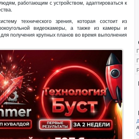
 людям, работающим с устройством, адаптироваться к
ства.
истему технического зрения, которая состоит из
рокоугольной видеокамеры, а также из камеры и
– для получения крупных планов во время выполнения
Г
д