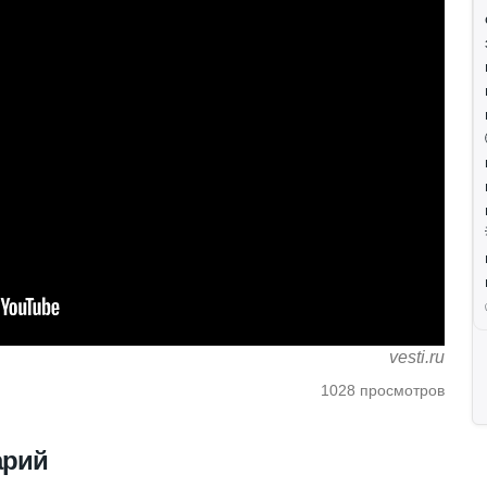
vesti.ru
1028 просмотров
арий