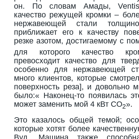
он. По словам Амады, Venti
качество режущей кромки – бол
нержавеющей стали толщи
приближает его к качеству пов
резке азотом, достигаемому с п
для которого качество кро
превосходит качество для тверд
особенно для нержавеющей ст
много клиентов, которые смотрел
поверхность реза], и довольно 
было:« Наконец-то появилась эт
может заменить мой 4 кВт CO
».
2
Это казалось общей темой; ос
которые хотят более качественну
Вуд. Машина также способна