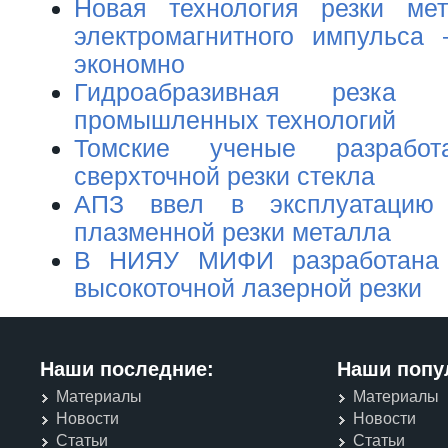
Новая технология резки м
электромагнитного импульса
экономно
Гидроабразивная резк
промышленных технологий
Томские ученые разрабо
сверхточной резки стекла
АПЗ ввел в эксплуатацию 
плазменной резки металла
В НИЯУ МИФИ разработана 
высокоточной лазерной резки
Наши последние:
Наши попу
Материалы
Материалы
Новости
Новости
Статьи
Статьи