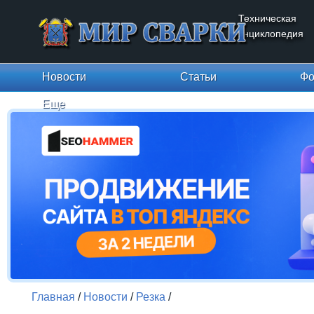
Техническая
энциклопедия
Новости
Статьи
Фо
Еще
Главная
/
Новости
/
Резка
/