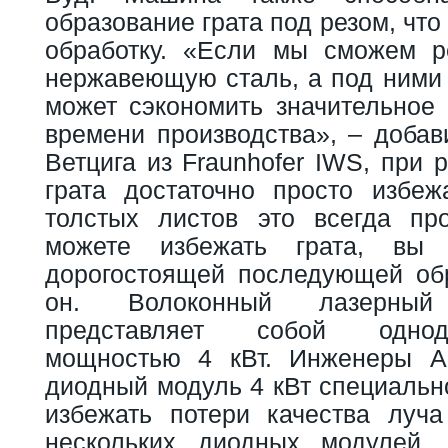
образование грата под резом, чт
обработку. «Если мы сможем р
нержавеющую сталь, а под ними н
может сэкономить значительное 
времени производства», – добав
Ветцига из Fraunhofer IWS, при 
грата достаточно просто избеж
толстых листов это всегда пр
можете избежать грата, вы 
дорогостоящей последующей обр
он. Волоконный лазерный
представляет собой одно
мощностью 4 кВт. Инженеры A
диодный модуль 4 кВт специально
избежать потери качества луч
нескольких диодных модулей. 