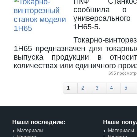
ПКФ "Станкос
сообщила о с
универсального
1Н65-5.
Токарно-винторе
1Н65 предназначен для токарных
выпуска продукции в относи
количествах или единичного прои
695 просмотр
Страницы
1
2
3
4
5
Наши последние:
Наши попу
Материалы
Материалы