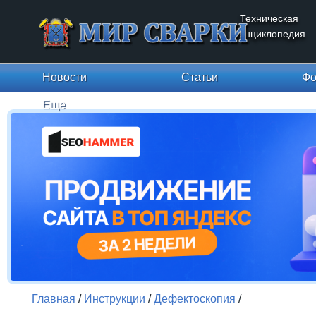
Техническая
энциклопедия
Новости
Статьи
Фо
Еще
Главная
/
Инструкции
/
Дефектоскопия
/