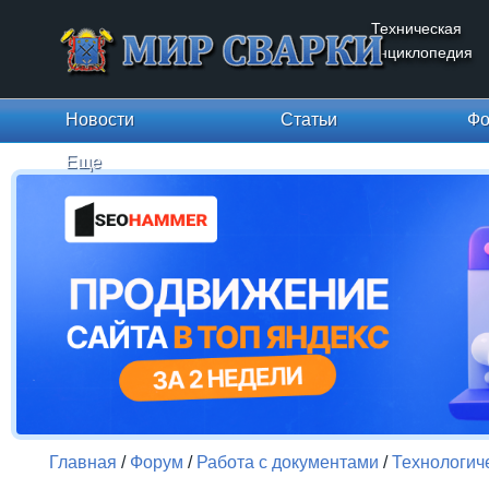
Техническая
энциклопедия
Новости
Статьи
Фо
Еще
Главная
/
Форум
/
Работа с документами
/
Технологич