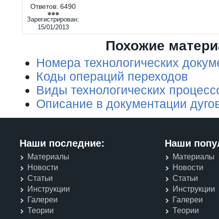
Ответов:
6490
Зарегистрирован:
15/01/2013
Похожие матер
Номера технологических докум
Коды операций переходов
Виды технологических процесс
Описание в документации дуго
Наши последние:
Наши попу
Материалы
Материалы
Новости
Новости
Статьи
Статьи
Инструкции
Инструкции
Галереи
Галереи
Теории
Теории