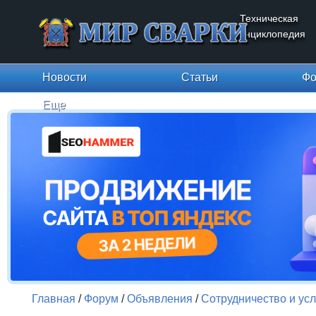
Техническая
энциклопедия
Новости
Статьи
Фо
Еще
Главная
/
Форум
/
Объявления
/
Сотрудничество и усл