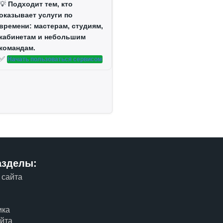
💡
Подходит тем, кто
оказывает услуги по
времени: мастерам, студиям,
кабинетам и небольшим
командам.
✅
Начать пользоваться сервисом
азделы:
 сайта
м
ика
айта