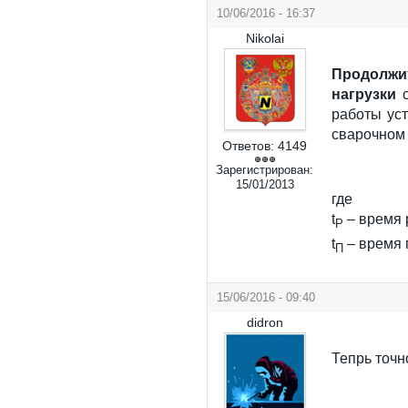
10/06/2016 - 16:37
Nikolai
Продолжи
нагрузки
с
работы ус
сварочном 
Ответов:
4149
Зарегистрирован:
15/01/2013
где
t
– время 
Р
t
– время 
П
15/06/2016 - 09:40
didron
Тепрь точн