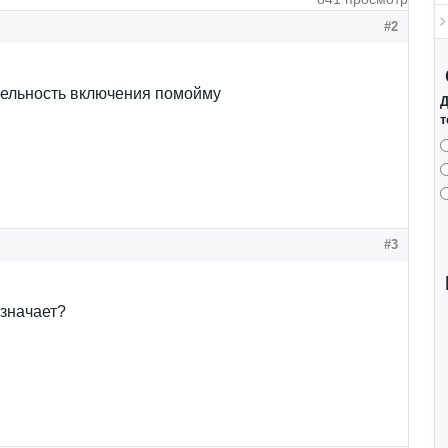
#2
ельность включения помойму
Д
т
#3
означает?