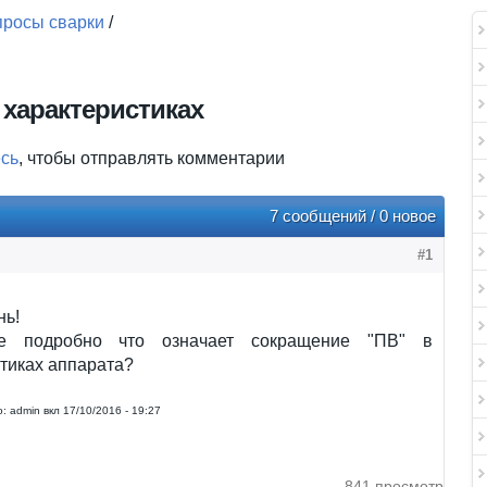
росы сварки
/
 характеристиках
есь
, чтобы отправлять комментарии
7 сообщений / 0 новое
#1
нь!
те подробно что означает сокращение "ПВ" в
тиках аппарата?
:
admin
вкл
17/10/2016 - 19:27
841 просмотр