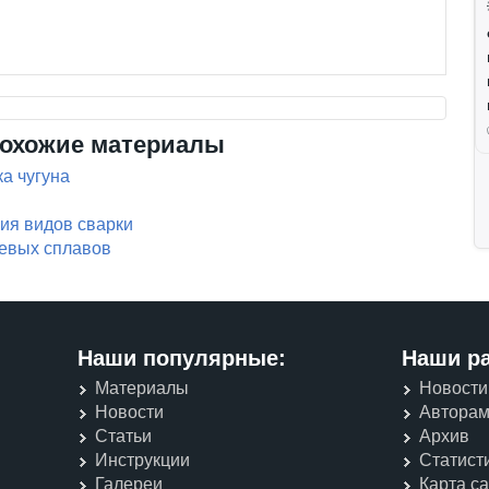
охожие материалы
а чугуна
ия видов сварки
евых сплавов
Наши популярные:
Наши р
Материалы
Новости
Новости
Автора
Статьи
Архив
Инструкции
Статист
Галереи
Карта с