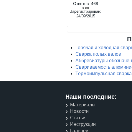
Ответов:
468
Зарегистрирован:
24/09/2015
П
Горячая и холодная сварк
Сварка полых валов
Аббревиатуры обозначен
Свариваемость алюмини
Термоимпульсная сварка
Наши последние:
Материалы
Новости
Статьи
Инструкции
Галереи