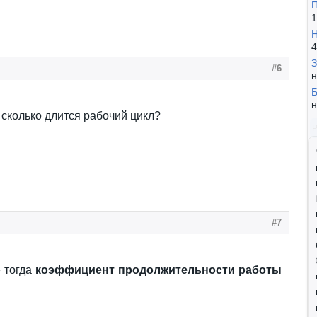
П
1
Н
4
З
#6
н
Б
н
 сколько длится рабочий цикл?
#7
е тогда
коэффициент продолжительности работы