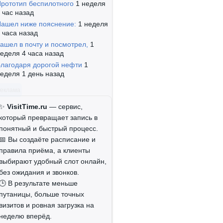
рототип беспилотного
1 неделя
 час назад
ашел ниже пояснение:
1 неделя
 часа назад
ашел в почту и посмотрел,
1
еделя 4 часа назад
лагодаря дорогой нефти
1
еделя 1 день назад
Реклама
✨
VisitTime.ru
— сервис,
который превращает запись в
понятный и быстрый процесс.
📅 Вы создаёте расписание и
правила приёма, а клиенты
выбирают удобный слот онлайн,
без ожидания и звонков.
🕒 В результате меньше
путаницы, больше точных
визитов и ровная загрузка на
неделю вперёд.