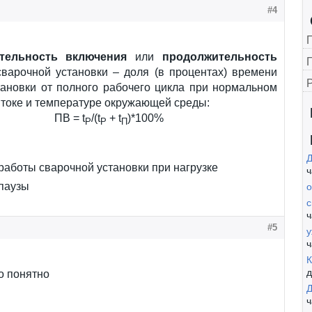
#4
тельность включения
или
продолжительность
Г
варочной установки – доля (в процентах) времени
тановки от полного рабочего цикла при нормальном
токе и температуре окружающей среды:
ПВ = t
/(t
+ t
)*100%
Р
Р
П
Д
работы сварочной установки при нагрузке
ч
паузы
о
с
ч
#5
у
ч
К
д
о понятно
Д
ч