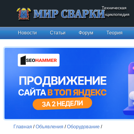
Техническая
энциклопедия
Новости
Статьи
Форум
Теория
Главная
/
Объявления
/
Оборудование
/