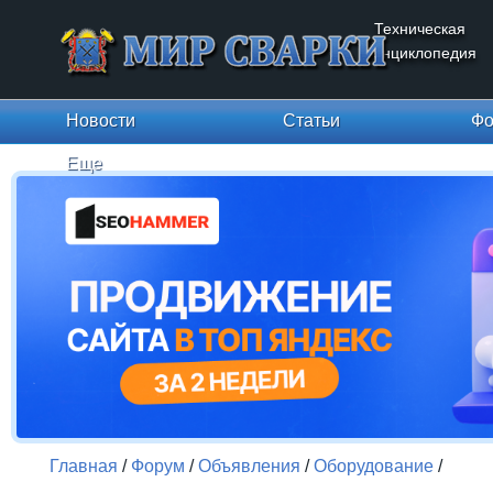
Техническая
энциклопедия
Новости
Статьи
Фо
Еще
Главная
/
Форум
/
Объявления
/
Оборудование
/