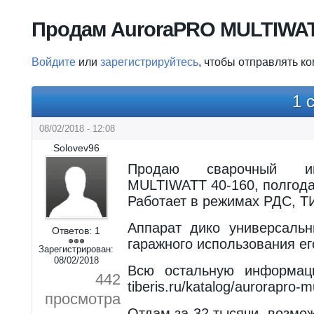
Вы здесь
Продам AuroraPRO MULTIWATT
Войдите
или
зарегистрируйтесь
, чтобы отправлять к
1 
08/02/2018 - 12:08
Solovev96
Продаю сварочный ин
MULTIWATT 40-160, полгода 
Работает в режимах РДС, ТИ
Аппарат дико универсаль
Ответов:
1
гаражного использования его
Зарегистрирован:
08/02/2018
Всю остальную информац
442
tiberis.ru/katalog/aurorapro-m
просмотра
Отдам за 32 тысячи, возмож