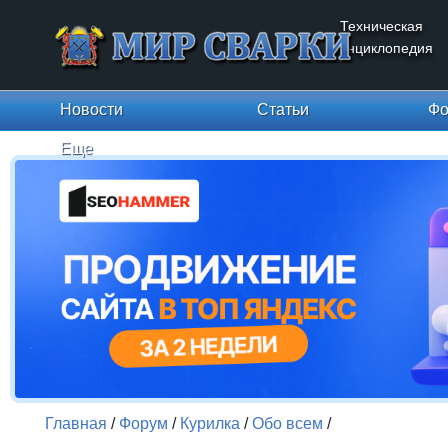
Техническая
энциклопедия
Новости
Статьи
Фо
Еще
Главная
/
Форум
/
Курилка
/
Обо всем
/