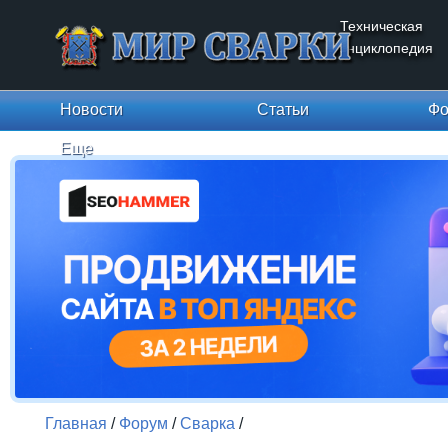
Техническая
энциклопедия
Новости
Статьи
Фо
Еще
Главная
/
Форум
/
Сварка
/