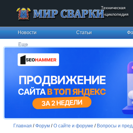
Техническая
энциклопедия
Новости
Статьи
Фо
Еще
Главная
/
Форум
/
О сайте и форуме
/
Вопросы и пре