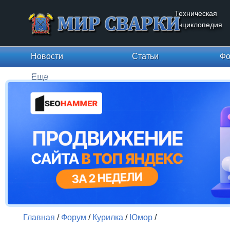
Техническая
энциклопедия
Новости
Статьи
Фо
Еще
Главная
/
Форум
/
Курилка
/
Юмор
/