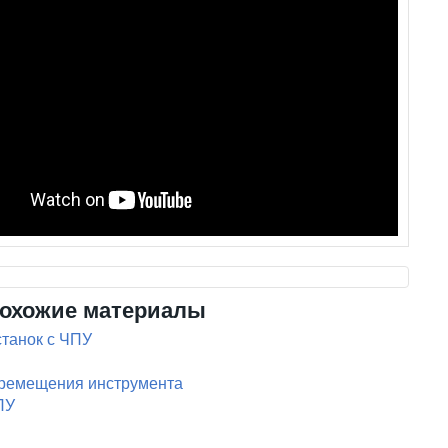
охожие материалы
танок с ЧПУ
ремещения инструмента
ПУ