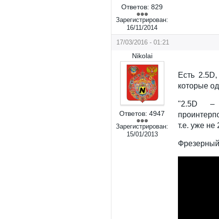
Ответов:
829
Зарегистрирован:
16/11/2014
17/03/2016 - 01:21
Nikolai
Есть 2.5D,
которые од
"2.5D –
Ответов:
4947
проинтерп
т.е. уже не
Зарегистрирован:
15/01/2013
Фрезерный 