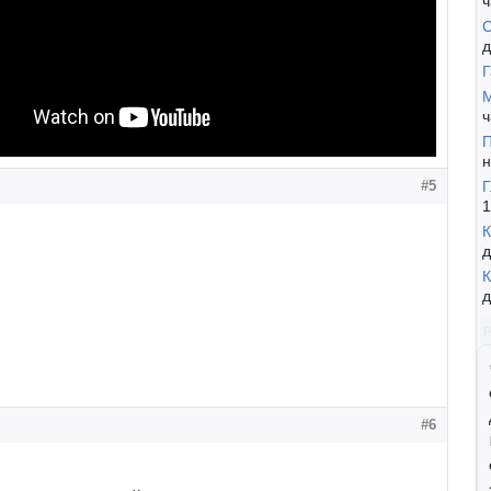
ч
С
д
Г
М
ч
П
н
Г
#5
1
К
д
К
д
#6