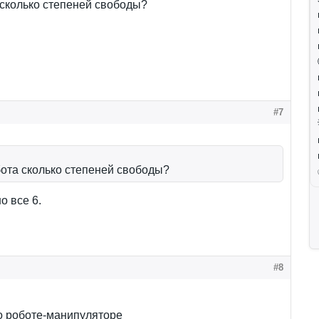
 сколько степеней свободы?
#7
бота сколько степеней свободы?
о все 6.
#8
о роботе-манипуляторе