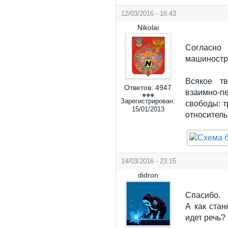
12/03/2016 - 16:43
Nikolai
Согласн
машиностр
Всякое т
Ответов:
4947
взаимно-п
Зарегистрирован:
свободы: 
15/01/2013
относитель
14/03/2016 - 23:15
didron
Спасибо.
А как стан
идет речь?