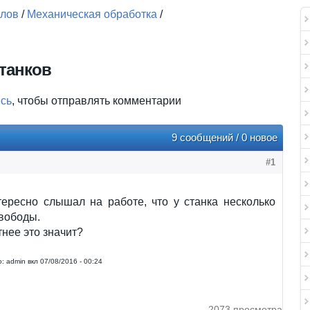
алов
/
Механическая обработка
/
танков
есь
, чтобы отправлять комментарии
9 сообщений / 0 новое
#1
тересно слышал на работе, что у станка несколько
вободы.
тнее это значит?
:
admin
вкл
07/08/2016 - 00:24
2073 просмотра