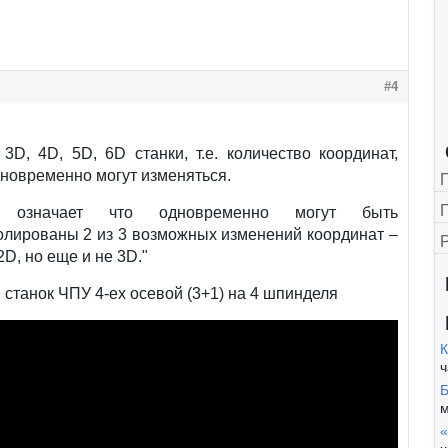
#4
 3D, 4D, 5D, 6D станки, т.е. количество координат,
новременно могут изменяться.
Г
 означает что одновременно могут быть
олированы 2 из 3 возможных изменений координат –
 2D, но еще и не 3D."
станок ЧПУ 4-ех осевой (3+1) на 4 шпинделя
К
ч
Б
м
«