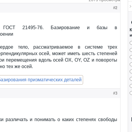
#2
о ГОСТ 21495-76. Базирование и базы в
К
оении
и
вердое тело, рассматриваемое в системе трех
ерпендикулярных осей, может иметь шесть степеней
три перемещения вдоль осей OX, OY, OZ и повороты
но тех же осей.
#3
ки различать и понимать о каких степенях свободы