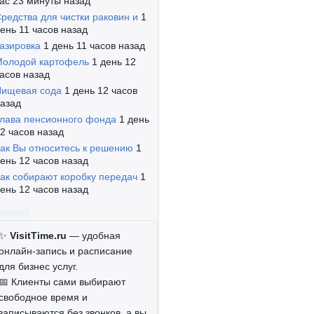
ас 23 минуты назад
редства для чистки раковин и
1
ень 11 часов назад
азировка
1 день 11 часов назад
олодой картофель
1 день 12
асов назад
ищевая сода
1 день 12 часов
азад
лава пенсионного фонда
1 день
2 часов назад
ак Вы относитесь к решению
1
ень 12 часов назад
ак собирают коробку передач
1
ень 12 часов назад
Реклама
✨
VisitTime.ru
— удобная
онлайн-запись и расписание
для бизнес услуг.
📅 Клиенты сами выбирают
свободное время и
записываются без звонков, а вы