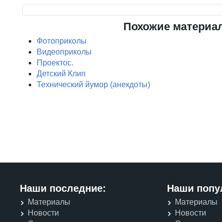
Похожие материа
Фотоприколы
Видеоприколы
Проектос.
Детский Клип
Технический йумор (анекдоты)
Наши последние:
Наши попу
Материалы
Материалы
Новости
Новости