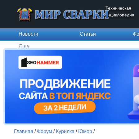
Техническая
энциклопедия
Новости
Статьи
Фо
Еще
Главная
/
Форум
/
Курилка
/
Юмор
/