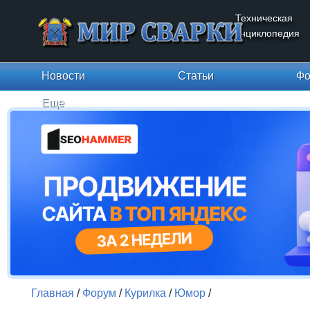
Техническая
энциклопедия
Новости
Статьи
Фо
Еще
Главная
/
Форум
/
Курилка
/
Юмор
/