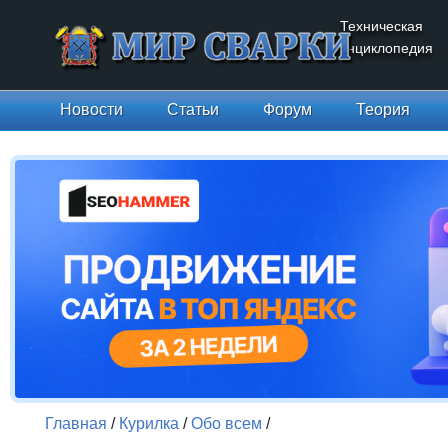
Техническая
энциклопедия
Новости
Статьи
Форум
Теория
Главная
/
Курилка
/
Обо всем
/