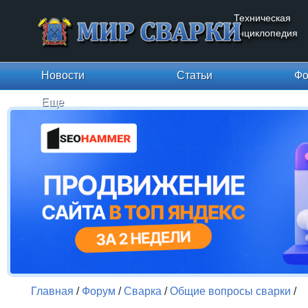
Техническая
энциклопедия
Новости
Статьи
Фо
Еще
Главная
/
Форум
/
Сварка
/
Общие вопросы сварки
/