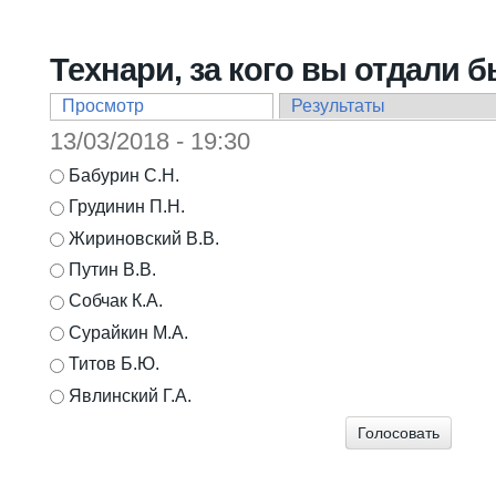
Вы здесь
Технари, за кого вы отдали 
Просмотр
(активная вкладка)
Результаты
Главные вкладки
13/03/2018 - 19:30
Варианты
Бабурин С.Н.
Грудинин П.Н.
Жириновский В.В.
Путин В.В.
Собчак К.А.
Сурайкин М.А.
Титов Б.Ю.
Явлинский Г.А.