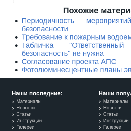
Похожие матер
Периодичность мероприят
безопасности
Требование к пожарным водое
Табличка "Ответственн
безопасность" не нужна
Согласование проекта АПС
Фотолюминесцентные планы эв
Наши последние:
Наши попу
Материалы
Материалы
Новости
Новости
Статьи
Статьи
Инструкции
Инструкции
Галереи
Галереи