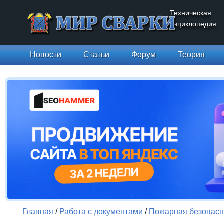
Техническая
энциклопедия
Новости
Статьи
Форум
Теория
Главная
/
Работа с документами
/
Пожарная безопасн