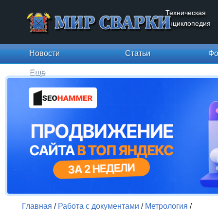
Техническая
энциклопедия
Новости
Статьи
Фо
Еще
Главная
/
Работа с документами
/
Метрология
/