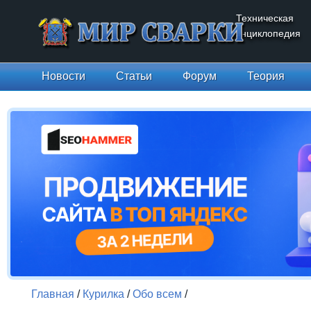
Техническая
энциклопедия
Новости
Статьи
Форум
Теория
Главная
/
Курилка
/
Обо всем
/