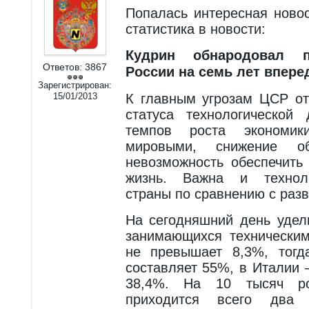
Попалась интересная новос
статистика в новости:
Кудрин обнародовал п
Ответов:
3867
России на семь лет впере
Зарегистрирован:
15/01/2013
К главным угрозам ЦСР от
статуса технологической
темпов роста экономи
мировыми, снижение об
невозможность обеспечить
жизнь. Важна и техноло
страны по сравнению с раз
На сегодняшний день удел
занимающихся технически
не превышает 8,3%, тогд
составляет 55%, в Италии
38,4%. На 10 тысяч рос
приходится всего два м