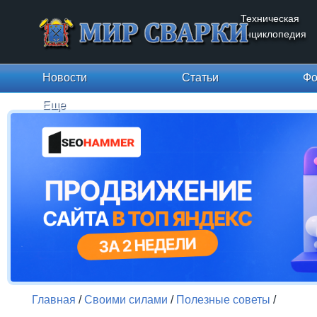
Техническая
энциклопедия
Новости
Статьи
Фо
Еще
Главная
/
Своими силами
/
Полезные советы
/