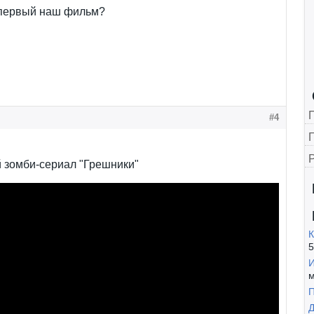
первый наш фильм?
#4
Г
 зомби-сериал "Грешники"
К
5
И
м
П
Д