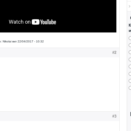
К
и
:
Nikolai
вкл
22/04/2017 - 10:32
#2
#3