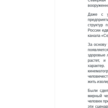
Северная 
вооруженн
Даже с у
предприят
структур 
России едв
канала «Се
За основу
появляется
здоровые 
растет, и
характ
кинематог
человечес
жить изоли
Были сдел
мирный че
человек пр
эти сцена