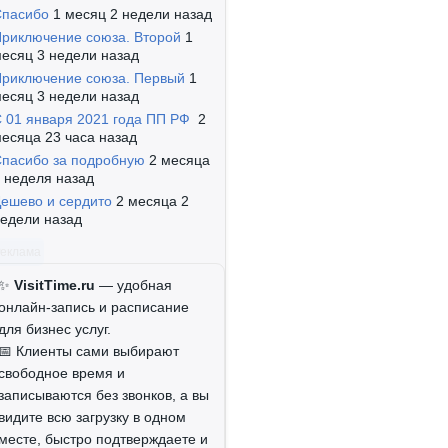
Спасибо
1 месяц 2 недели назад
риключение союза. Второй
1
есяц 3 недели назад
риключение союза. Первый
1
есяц 3 недели назад
 01 января 2021 года ПП РФ
2
есяца 23 часа назад
пасибо за подробную
2 месяца
 неделя назад
ешево и сердито
2 месяца 2
едели назад
Реклама
✨
VisitTime.ru
— удобная
онлайн-запись и расписание
для бизнес услуг.
📅 Клиенты сами выбирают
свободное время и
записываются без звонков, а вы
видите всю загрузку в одном
месте, быстро подтверждаете и