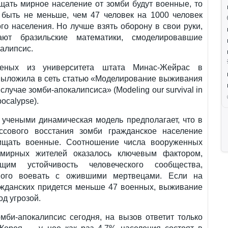
щать мирное население от зомби будут военные, то
 быть не меньше, чем 47 человек на 1000 человек
го населения. Но лучше взять оборону в свои руки,
ают бразильские математики, смоделировавшие
алипсис.
ченых из университета штата Минас-Жейрас в
выложила в сеть статью «Моделирование выживания
случае зомби-апокалипсиса» (Modeling our survival in
ocalypse).
 учеными динамическая модель предполагает, что в
ссового восстания зомби гражданское население
ищать военные. Соотношение числа вооруженных
мирных жителей оказалось ключевым фактором,
ющим устойчивость человеческого сообщества,
ного воевать с ожившими мертвецами. Если на
ажданских придется меньше 47 военных, выживание
од угрозой.
мби-апокалипсис сегодня, на вызов ответит только