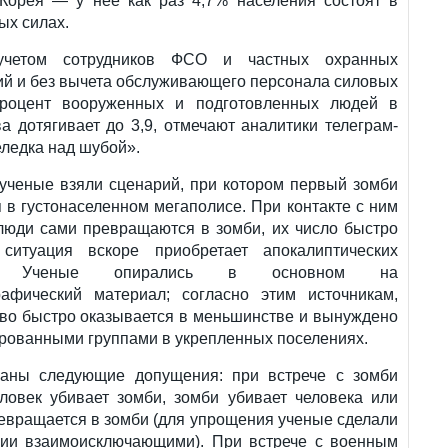
Корея — у нее как раз 4,7% населения состоят в
ых силах.
четом сотрудников ФСО и частных охранных
ий и без вычета обслуживающего персонала силовых
процент вооруженных и подготовленных людей в
а дотягивает до 3,9, отмечают аналитики телеграм-
ледка над шубой».
 ученые взяли сценарий, при котором первый зомби
 в густонаселенном мегаполисе. При контакте с ним
люди сами превращаются в зомби, их число быстро
 ситуация вскоре приобретает апокалиптических
ер. Ученые опирались в основном на
рафический материал; согласно этим источникам,
тво быстро оказывается в меньшинстве и вынуждено
рованными группами в укрепленных поселениях.
аны следующие допущения: при встрече с зомби
ловек убивает зомби, зомби убивает человека или
евращается в зомби (для упрощения ученые сделали
рии взаимоисключающими). При встрече с военным