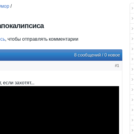
мор
/
апокалипсиса
есь
, чтобы отправлять комментарии
8 сообщений / 0 новое
#1
 если захотят...