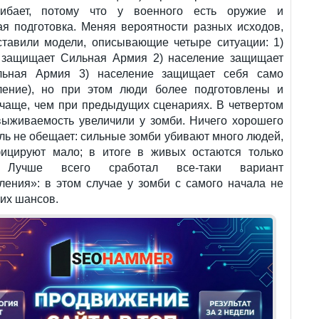
гибает, потому что у военного есть оружие и
ая подготовка. Меняя вероятности разных исходов,
ставили модели, описывающие четыре ситуации: 1)
 защищает Сильная Армия 2) население защищает
льная Армия 3) население защищает себя само
ление), но при этом люди более подготовлены и
чаще, чем при предыдущих сценариях. В четвертом
выживаемость увеличили у зомби. Ничего хорошего
ль не обещает: сильные зомби убивают много людей,
ицируют мало; в итоге в живых остаются только
 Лучше всего сработал все-таки вариант
ления»: в этом случае у зомби с самого начала не
их шансов.