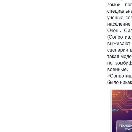
зомби по
специальн
ученые со
население
Очень Си
(Сопротив
выживают 
сценарии 
такая моде
но зомбиф
военные.
«Сопротив
было никак