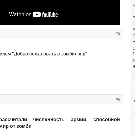
П
м
П
м
#5
C
м
С
ильм "Добро пожаловать в зомбилэнд"
1
Д
н
#6
асcчитали численность армии, способной
мир от зомби