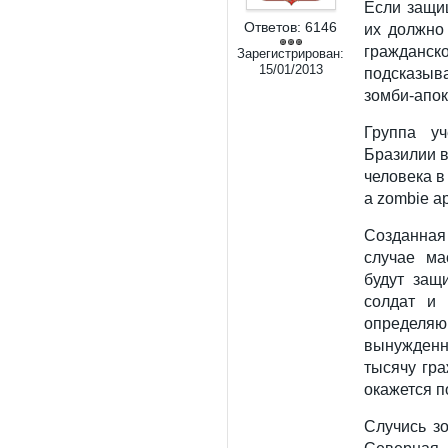
Если защи
Ответов:
6146
их должно
гражданско
Зарегистрирован:
15/01/2013
подсказыв
зомби-апок
Группа у
Бразилии 
человека в 
a zombie ap
Созданная
случае ма
будут защ
солдат и 
определя
вынужден
тысячу гр
окажется п
Случись зо