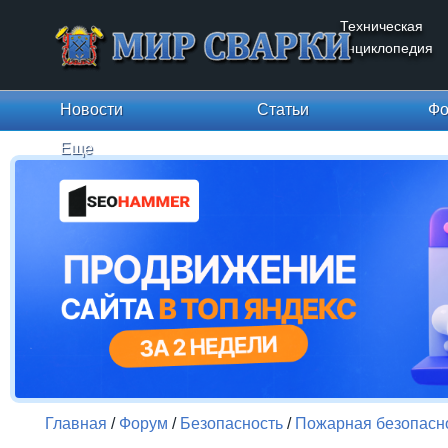
Техническая
энциклопедия
Новости
Статьи
Фо
Еще
Главная
/
Форум
/
Безопасность
/
Пожарная безопасн