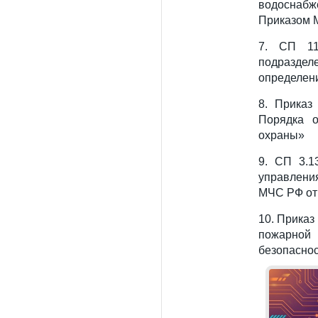
водоснабж
Приказом М
7. СП 11
подразде
определени
8. Приказ
Порядка о
охраны»
9. СП 3.1
управлени
МЧС РФ от 
10. Приказ
пожарной
безопаснос