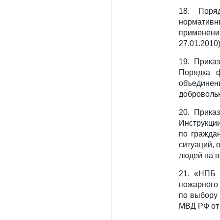
18. Поря
норматив
применен
27.01.2010
19. Прика
Порядка 
объедине
доброволь
20. Прика
Инструкци
по гражда
ситуаций, 
людей на в
21. «НПБ 
пожарного
по выбору 
МВД РФ от 