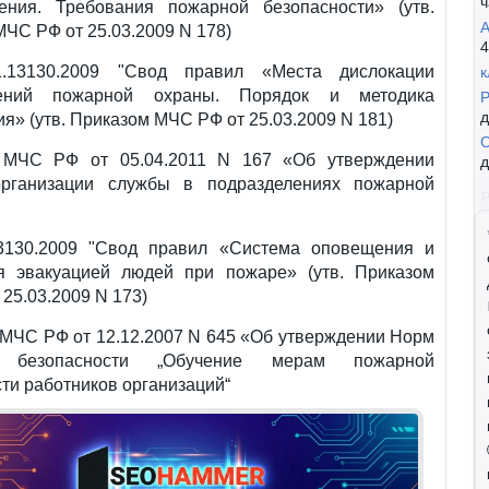
ч
ения. Требования пожарной безопасности» (утв.
А
ЧС РФ от 25.03.2009 N 178)
4
.13130.2009 "Свод правил «Места дислокации
к
лений пожарной охраны. Порядок и методика
Р
д
я» (утв. Приказом МЧС РФ от 25.03.2009 N 181)
С
 МЧС РФ от 05.04.2011 N 167 «Об утверждении
д
рганизации службы в подразделениях пожарной
3130.2009 "Свод правил «Система оповещения и
я эвакуацией людей при пожаре» (утв. Приказом
25.03.2009 N 173)
 МЧС РФ от 12.12.2007 N 645 «Об утверждении Норм
 безопасности „Обучение мерам пожарной
ти работников организаций“