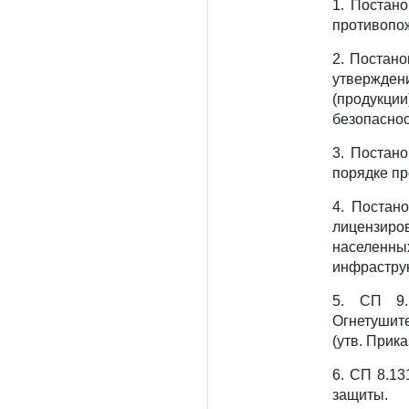
1. Постан
противопо
2. Постан
утвержден
(продукц
безопаснос
3. Постан
порядке пр
4. Постан
лицензир
населенных
инфрастру
5. СП 9.
Огнетушите
(утв. Прик
6. СП 8.1
защиты.