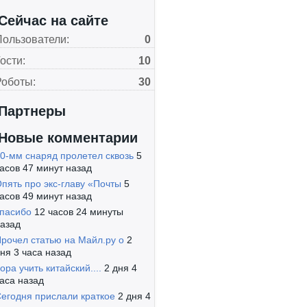
Сейчас на сайте
Пользователи:
0
ости:
10
Роботы:
30
Партнеры
Новые комментарии
0-мм снаряд пролетел сквозь
5
асов 47 минут назад
пять про экс-главу «Почты
5
асов 49 минут назад
пасибо
12 часов 24 минуты
азад
рочел статью на Майл.ру о
2
ня 3 часа назад
ора учить китайский....
2 дня 4
аса назад
егодня прислали краткое
2 дня 4