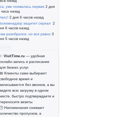
аса назад
га, уже появилась первая
2 дня
 часа назад
ласс!
2 дня 6 часов назад
оскомнадзор защитит сериал
2
ня 6 часов назад
ам разобрался, но все равно
3
ня 5 часов назад
Реклама
✨
VisitTime.ru
— удобная
онлайн-запись и расписание
для бизнес услуг.
📅 Клиенты сами выбирают
свободное время и
записываются без звонков, а вы
видите всю загрузку в одном
месте, быстро подтверждаете и
переносите визиты.
🕒 Напоминания снижают
количество пропусков, а