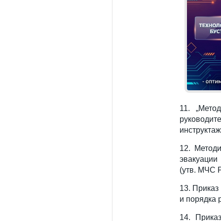
11. „Мето
руководит
инструктаж
12. Метод
эвакуации
(утв. МЧС 
13. Приказ
и порядка 
14. Прика