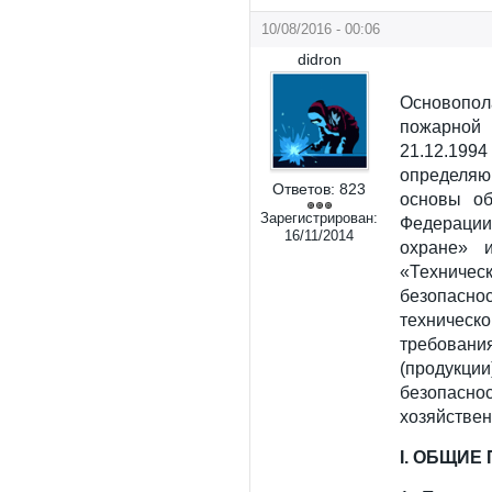
10/08/2016 - 00:06
didron
Основопо
пожарной
21.12.1
определяю
Ответов:
823
основы об
Зарегистрирован:
Федерации
16/11/2014
охране» 
«Технич
безопасн
техническ
требован
(продукци
безопасн
хозяйствен
I. ОБЩИЕ