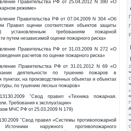
овление Правительства РФ от 25.04.2012 N 390 «О
жарном режиме»
овление Правительства РФ от 07.04.2009 N 304 «Об
ии Правил оценки соответствия объектов защиты
Г
ии) установленным требованиям пожарной
ти путем независимой оценки пожарного риска»
овление Правительства РФ от 31.03.2009 N 272 «О
оведения расчетов по оценке пожарного риска»
овление Правительства РФ от 31.01.2012 N 69 «О
2
ч
овании деятельности по тушению пожаров в
О
 пунктах, на производственных объектах и объектах
ч
ктуры, по тушению лесных пожаров»
с
н
13130.2009 "Свод правил «Техника пожарная.
П
ли. Требования к эксплуатации»
д
азом МЧС РФ от 25.03.2009 N 179)
п
ч
3130.2009 "Свод правил «Системы противопожарной
 Источники наружного противопожарного
С