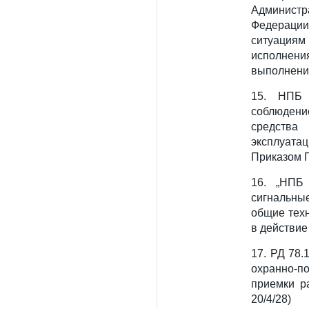
Администр
Федерации
ситуациям
исполнен
выполнени
15. НПБ 
соблюден
средства
эксплуата
Приказом Г
16. „НПБ
сигнальны
общие тех
в действие
17. РД 78.
охранно-п
приемки р
20/4/28)