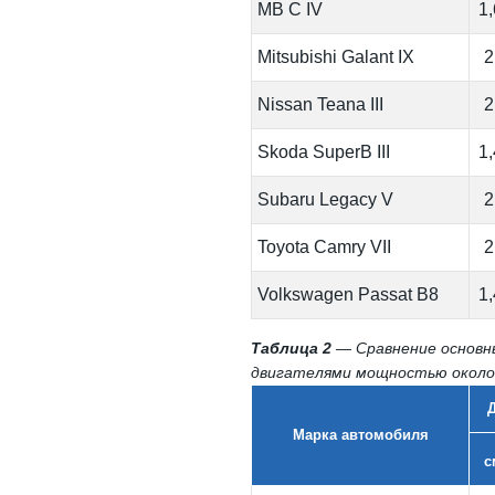
MB C IV
1
Mitsubishi Galant IX
2
Nissan Teana III
2
Skoda SuperB III
1
Subaru Legacy V
2
Toyota Camry VII
2
Volkswagen Passat B8
1
Таблица 2
— Сравнение основны
двигателями мощностью около 
Марка автомобиля
с