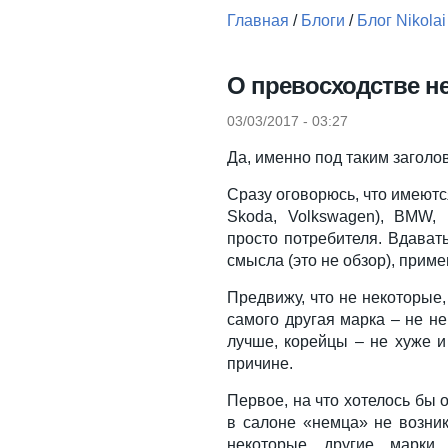
Главная
/
Блоги
/
Блог Nikolai
Вы здесь
О превосходстве н
03/03/2017 - 03:27
Да, именно под таким заголо
Сразу оговорюсь, что имеются
Skoda, Volkswagen), BMW, 
просто потребителя. Вдавать
смысла (это не обзор), приме
Предвижу, что не некоторые,
самого другая марка – не не
лучше, корейцы – не хуже и 
причине.
Первое, на что хотелось бы о
в салоне «немца» не возни
некоторые другие марки.