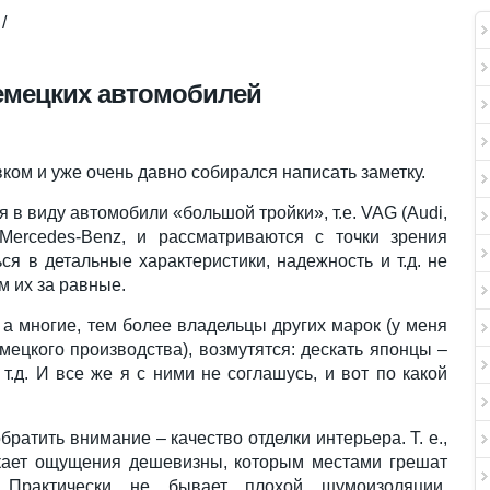
/
емецких автомобилей
вком и уже очень давно собирался написать заметку.
 в виду автомобили «большой тройки», т.е. VAG (Audi,
Mercedes-Benz, и рассматриваются с точки зрения
ся в детальные характеристики, надежность и т.д. не
м их за равные.
 а многие, тем более владельцы других марок (у меня
мецкого производства), возмутятся: дескать японцы –
т.д. И все же я с ними не соглашусь, и вот по какой
братить внимание – качество отделки интерьера. Т. е.,
кает ощущения дешевизны, которым местами грешат
 Практически не бывает плохой шумоизоляции,