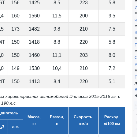
м
,6Т
156
1425
8,5
223
5,8
И
м
,4
160
1560
11,5
200
9,5
ч
м
,5
173
1482
9,8
210
7,5
В
м
,4Т
150
1418
8,8
220
5,8
П
м
,0
150
1460
11,1
203
8,0
Р
,0
149
1530
10,4
210
7,2
м
П
,4Т
150
1413
8,4
220
5,1
д
В
н
х характеристик автомобилей D-класса 2015-2016 гг. с
190 л.с.
Двигатель
Масса,
Разгон,
Скорость,
Расход,
кг
с
км/ч
л/100 км
3
л.с.
м