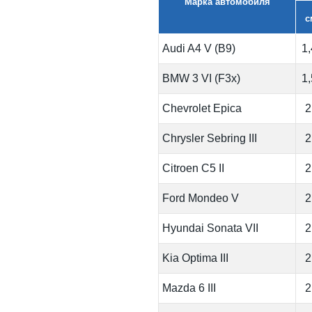
Марка автомобиля
с
Audi A4 V (B9)
1
BMW 3 VI (F3x)
1
Chevrolet Epica
2
Chrysler Sebring III
2
Citroen C5 II
2
Ford Mondeo V
2
Hyundai Sonata VII
2
Kia Optima III
2
Mazda 6 III
2