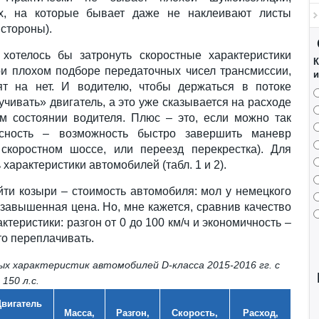
их, на которые бывает даже не наклеивают листы
стороны).
 хотелось бы затронуть скоростные характеристики
К
ри плохом подборе передаточных чисел трансмиссии,
и
ят на нет. И водителю, чтобы держаться в потоке
чивать» двигатель, а это уже сказывается на расходе
м состоянии водителя. Плюс – это, если можно так
асность – возможность быстро завершить маневр
скоростном шоссе, или переезд перекрестка). Для
характеристики автомобилей (табл. 1 и 2).
йти козыри – стоимость автомобиля: мол у немецкого
завышенная цена. Но, мне кажется, сравнив качество
теристики: разгон от 0 до 100 км/ч и экономичность –
что переплачивать.
х характеристик автомобилей D-класса 2015-2016 гг. с
150 л.с.
Двигатель
Масса,
Разгон,
Скорость,
Расход,