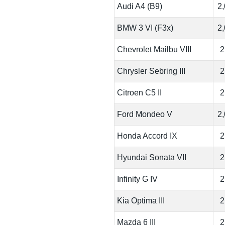
Audi A4 (B9)
2
BMW 3 VI (F3x)
2
Chevrolet Mailbu VIII
2
Chrysler Sebring III
2
Citroen C5 II
2
Ford Mondeo V
2
Honda Accord IX
2
Hyundai Sonata VII
2
Infinity G IV
2
Kia Optima III
2
Mazda 6 III
2