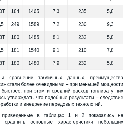
,0Т
184
1465
7,3
235
5,8
,5
249
1589
7,2
230
9,3
,8Т
180
1485
8,1
232
5,8
,5
181
1540
9,1
210
7,8
,8Т
180
1480
7,9
232
5,8
 и сравнении табличных данных, преимущества
ки» стали более очевидными – при меньшей мощности
 быстрее, при этом и средний расход топлива у них
сь утверждать, что подобные результаты – следствие
оработки и внедрение передовых технологий.
и, приведенные в таблицах 1 и 2 показались не
ю сравнить основные характеристики небольших