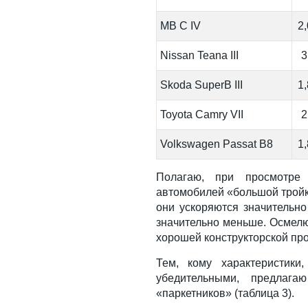
MB C IV
2
Nissan Teana III
3
Skoda SuperB III
1
Toyota Camry VII
2
Volkswagen Passat B8
1
Полагаю, при просмотре
автомобилей «большой трой
они ускоряются значительно
значительно меньше. Осмелю
хорошей конструкторской пр
Тем, кому характеристик
убедительными, предлага
«паркетников» (таблица 3).