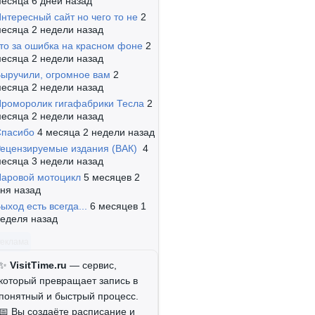
есяца 6 дней назад
нтересный сайт но чего то не
2
есяца 2 недели назад
то за ошибка на красном фоне
2
есяца 2 недели назад
ыручили, огромное вам
2
есяца 2 недели назад
роморолик гигафабрики Тесла
2
есяца 2 недели назад
Спасибо
4 месяца 2 недели назад
ецензируемые издания (ВАК)
4
есяца 3 недели назад
аровой мотоцикл
5 месяцев 2
ня назад
ыход есть всегда...
6 месяцев 1
еделя назад
Реклама
✨
VisitTime.ru
— сервис,
который превращает запись в
понятный и быстрый процесс.
📅 Вы создаёте расписание и