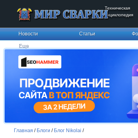
Техническая
энциклопедия
Новости
Статьи
Фо
Еще
Главная
/
Блоги
/
Блог Nikolai
/