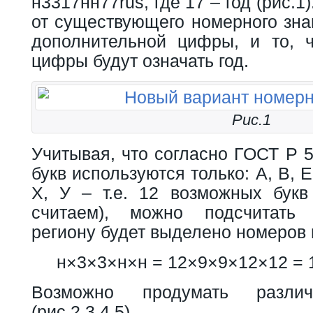
н3317нн77rus, где 17 – год (рис.1
от существующего номерного зна
дополнительной цифры, и то, 
цифры будут означать год.
Рис.1
Учитывая, что согласно ГОСТ Р 5
букв используются только: А, В, Е, 
Х, У – т.е. 12 возможных букв
считаем), можно подсчитать
региону будет выделено номеров н
н×3×3×н×н = 12×9×9×12×12 = 
Возможно продумать разли
(рис.2,3,4,5).