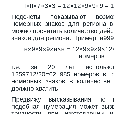
н×н×7×3×3 = 12×12×9×9×9 = 1
Подсчеты показывают возмо
номерных знаков для региона в
можно посчитать количество дей
знаков для региона. Пример: н99
н×9×9×9×н×н = 12×9×9×9×12×
номеров
т.е. за 20 лет использов
1259712/20=62 985 номеров в го
номерных знаков в количестве
должно хватить.
Предвижу высказывания по п
подобная нумерация может выз
трудности при изготовлении и