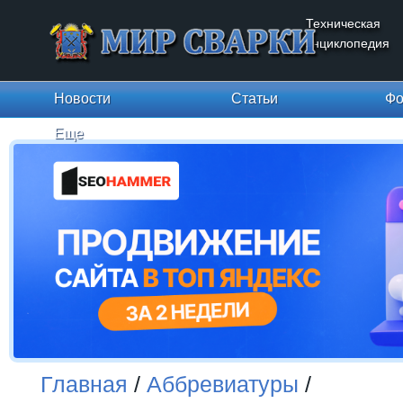
Техническая
энциклопедия
Новости
Статьи
Фо
Еще
Главная
/
Аббревиатуры
/