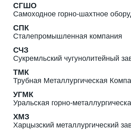
СГШО
Самоходное горно-шахтное обор
СПК
Сталепромышленная компания
СЧЗ
Сукремльский чугунолитейный за
ТМК
Трубная Металлургическая Комп
УГМК
Уральская горно-металлургическ
ХМЗ
Харцызский металлургический за