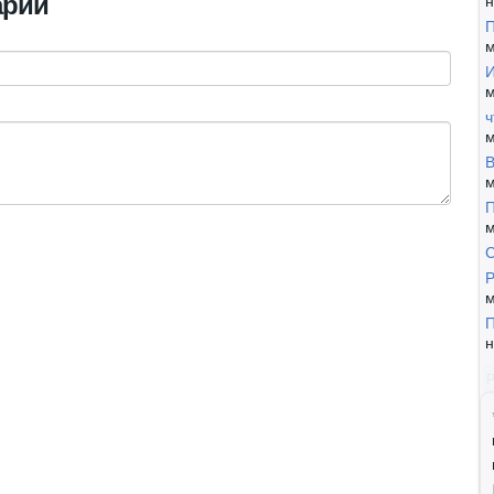
арий
н
П
м
И
м
ч
м
В
м
П
м
Р
м
П
н