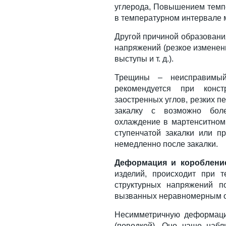
углерода, Повышением темп
в температурном интервале 
Другой причиной образовани
напряжений (резкое изменени
выступы и т. д.).
Трещины – неисправимый
рекомендуется при конст
заостренных углов, резких пе
закалку с возможно боле
охлаждение в мартенситном 
ступенчатой закалки или п
немедленно после закалки.
Деформация и короблени
изделий, происходит при т
структурных напряжений п
вызванных неравномерным 
Несимметричную деформаци
(поводкой). Оно чаще наб