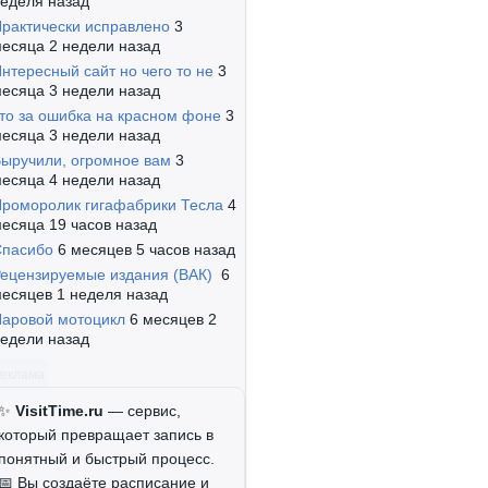
еделя назад
рактически исправлено
3
есяца 2 недели назад
нтересный сайт но чего то не
3
есяца 3 недели назад
то за ошибка на красном фоне
3
есяца 3 недели назад
ыручили, огромное вам
3
есяца 4 недели назад
роморолик гигафабрики Тесла
4
есяца 19 часов назад
Спасибо
6 месяцев 5 часов назад
ецензируемые издания (ВАК)
6
есяцев 1 неделя назад
аровой мотоцикл
6 месяцев 2
едели назад
Реклама
✨
VisitTime.ru
— сервис,
который превращает запись в
понятный и быстрый процесс.
📅 Вы создаёте расписание и