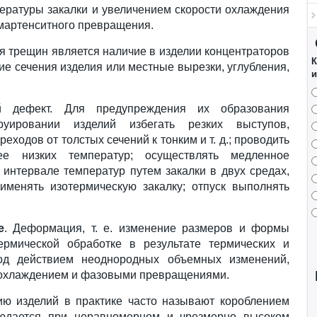
ературы закалки и увеличением скорости охлаждения
мартенситного превращения.
я трещин является наличие в изделии концентраторов
К
е сечения изделия или местные вырезки, углубления,
и
 дефект. Для предупреждения их образования
руировании изделий избегать резких выступов,
реходов от толстых сечений к тонким и т. д.; проводить
е низких температур; осуществлять медленное
интервале температур путем закалки в двух средах,
рименять изотермическую закалку; отпуск выполнять
е
. Деформация, т. е. изменение размеров и формы
ермической обработке в результате термических и
од действием неоднородных объемных изменений,
охлаждением и фазовыми превращениями.
ю изделий в практике часто называют короблением
людается при неравномерном и чрезмерно высоком