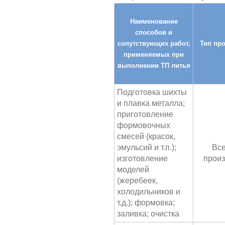
Наименование
способов и
сопутствующих работ,
Тип пр
применяемых при
выполнении ТП литья
Подготовка шихты
и плавка металла;
приготовление
формовочных
смесей (красок,
эмульсий и т.п.);
Все
изготовление
произ
моделей
(жеребеек,
холодильников и
т.д.); формовка;
заливка; очистка