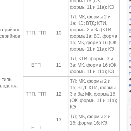
м
форма 1б (ОК,
формы 11 и 11a); КЭ
И
м
ТЛ; МК, формы 2 и
ч
1а; КЭ; ВТД; КТИ,
м
серийное,
формы 2 и 3а (КТИ,
В
ТТП, ГТП
10
серийное
форма 1а; ВС, форма
м
1б; МК, форма 1б (ОК,
П
м
формы 11 и 11a); КЭ
ТЛ; КТИ, формы 3 и
Р
ЕТП
11
3а; МК, форма 1б (ОК,
м
формы 11 и 11a); КЭ
П
н
 типы
ТЛ; МК, формы 2 и
водства
В
1б; ВТД; КТИ, формы
н
ТТП, ГТП
12
3 и 3а; МК, форма 1б
(ОК, формы 11 и 11a);
КЭ
ТЛ; МК, формы 2 и
13
1б; форма 1б; КЭ
ЕТП