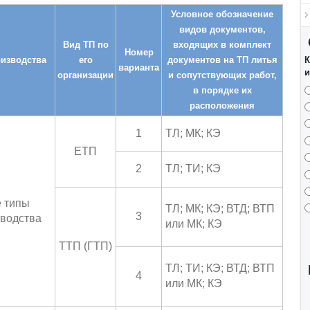
Условное обозначение
видов документов,
Вид ТП по
входящих в комплект
Номер
оизводства
его
документов на ТП литья
К
варианта
и
организации
и сопутствующих работ,
в порядке их
расположения
1
ТЛ; МК; КЭ
ЕТП
2
ТЛ; ТИ; КЭ
 типы
ТЛ; МК; КЭ; ВТД; ВТП
3
водства
или МК; КЭ
ТТП (ГТП)
ТЛ; ТИ; КЭ; ВТД; ВТП
4
или МК; КЭ