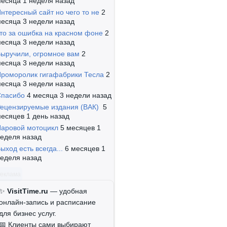
есяца 1 неделя назад
нтересный сайт но чего то не
2
есяца 3 недели назад
то за ошибка на красном фоне
2
есяца 3 недели назад
ыручили, огромное вам
2
есяца 3 недели назад
роморолик гигафабрики Тесла
2
есяца 3 недели назад
Спасибо
4 месяца 3 недели назад
ецензируемые издания (ВАК)
5
есяцев 1 день назад
аровой мотоцикл
5 месяцев 1
еделя назад
ыход есть всегда...
6 месяцев 1
еделя назад
Реклама
✨
VisitTime.ru
— удобная
онлайн-запись и расписание
для бизнес услуг.
📅 Клиенты сами выбирают