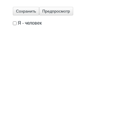
Я - человек
I'm a spammer