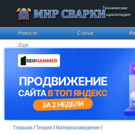
Техническая
энциклопедия
Новости
Статьи
Фо
Еще
Главная
/
Теория
/
Материаловедение
/