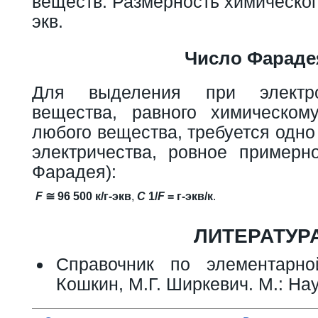
веществ. Размерность химического
экв.
Число Фараде
Для выделения при электро
вещества, равного химическо
любого вещества, требуется одно
электричества, ровное примерн
Фарадея):
F
≅ 96 500 к/г-экв
,
C
1/
F
= г-экв/к
.
ЛИТЕРАТУР
Справочник по элементарн
Кошкин, М.Г. Ширкевич. М.: Нау