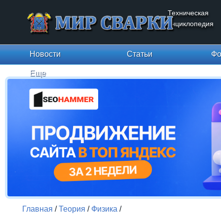
Техническая
энциклопедия
Новости
Статьи
Фо
Еще
Главная
/
Теория
/
Физика
/