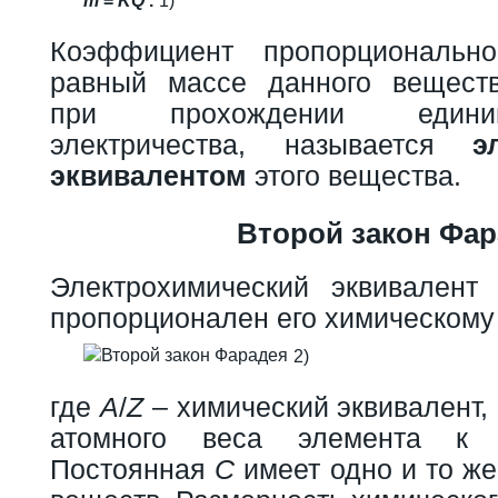
m
=
K
Q
.
1)
Коэффициент пропорциональ
равный массе данного вещест
при прохождении едини
электричества, называется
э
эквивалентом
этого вещества.
Второй закон Фа
Электрохимический эквивалент
пропорционален его химическому
2)
где
A
/
Z
– химический эквивалент
атомного веса элемента к е
Постоянная
C
имеет одно и то же