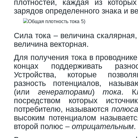
плотностей, каждая из которы
зарядов определенного знака и в
5)
Сила тока – величина скалярная,
величина векторная.
Для получения тока в проводнике
концах поддерживать разнос
Устройства, которые позвол
разность потенциалов, назыв
(или
генераторами
)
тока
. К
посредством которых источни
потребителю, называются
полюс
высоким потенциалом называет
второй полюс –
отрицательным
.