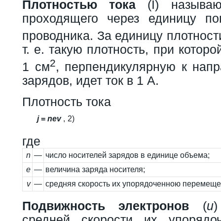
Плотностью тока
(I) называю
проходящего через единицу по
проводника. За единицу плотнос
т. е. такую плотность, при котор
2
1 см
, перпендикулярную к нап
зарядов, идет ток в 1 А.
Плотность тока
j
=
n
e
v
,
2)
где
n
—
число носителей зарядов в единице объема;
e
—
величина заряда носителя;
v
—
средняя скорость их упорядоченною перемеще
Подвижность электронов
(
u
)
средней скорости их упорядоч