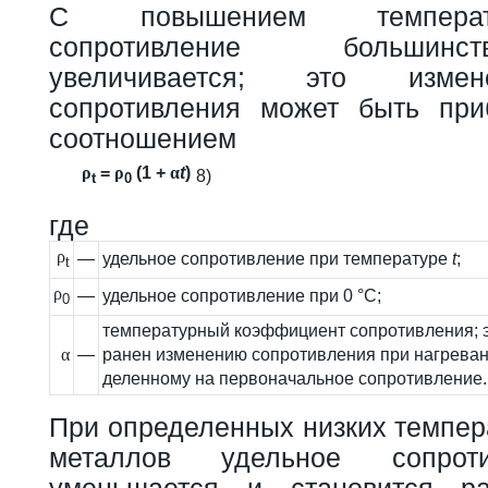
С повышением температ
сопротивление большин
увеличивается; это измен
сопротивления может быть при
соотношением
ρ
=
ρ
(1 +
α
t
)
8)
t
0
где
ρ
—
удельное сопротивление при температуре
t
;
t
ρ
—
удельное сопротивление при 0 °С;
0
температурный коэффициент сопротивления; 
α
—
ранен изменению сопротивления при нагревани
деленному на первоначальное сопротивление.
При определенных низких темпер
металлов удельное сопрот
уменьшается и становится р