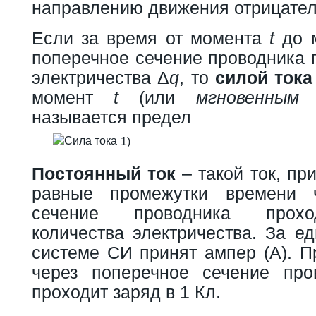
направлению движения отрицател
Если за время от момента
t
до 
поперечное сечение проводника 
электричества Δ
q
, то
силой тока
момент
t
(или
мгновенным
называется предел
1)
Постоянный ток
– такой ток, пр
равные промежутки времени 
сечение проводника прохо
количества электричества. За е
системе СИ принят ампер (А). П
через поперечное сечение про
проходит заряд в 1 Кл.