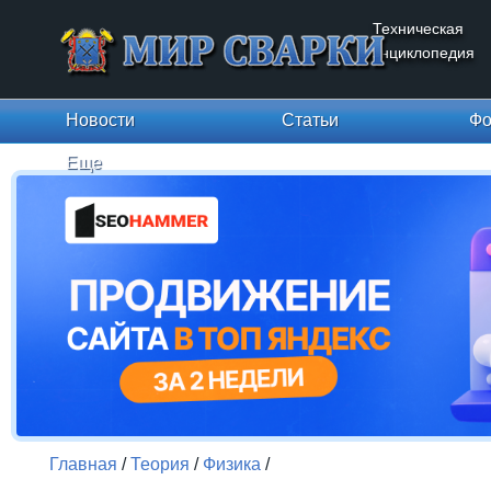
Техническая
энциклопедия
Новости
Статьи
Фо
Еще
Главная
/
Теория
/
Физика
/