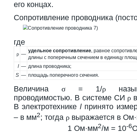
его концах.
Сопротивление проводника (посто
7)
где
удельное сопротивление
, равное сопротивл
ρ
—
длины с поперечным сечением в единицу площ
l
—
длина проводника;
S
—
площадь поперечного сечения.
Величина
= 1/
назыв
σ
ρ
проводимостью. В системе СИ
в
ρ
В электротехнике
l
принято измер
2
– в мм
; тогда
выражается в Ом
ρ
2
-6
1 Ом·мм
/м = 10
О