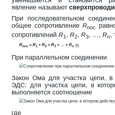
явление называют
сверхпровод
При последовательном соедине
общее сопротивление
R
равно
пос
сопротивлений
R
,
R
,
R
, …,
R
, 
1
2
3
n
R
=
R
+
R
+
R
+ … +
R
9)
пос
1
2
3
n
При параллельном соединении
Закон Ома для участка цепи, в 
ЭДС: для участка цепи, в котор
выполняется соотношение
где