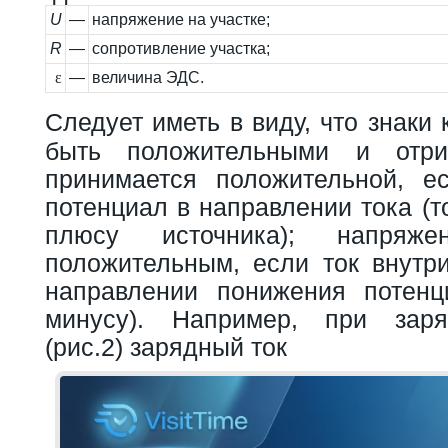
U
—
напряжение на участке;
R
—
сопротивление участка;
ε
—
величина ЭДС.
Следует иметь в виду, что знаки
быть положительными и отри
принимается положительной, е
потенциал в направлении тока (т
плюсу источника); напряже
положительным, если ток внутри
направлении понижения потенц
минусу). Например, при заря
(рис.2) зарядный ток