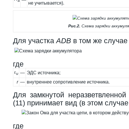
а
не учитывается).
Рис.2.
Схема зарядки аккумул
Для участка
ADB
в том же случае
где
ε
—
ЭДС источника;
u
r
—
внутреннее сопротивление источника.
Для замкнутой неразветвленной
(11) принимает вид (в этом случа
где