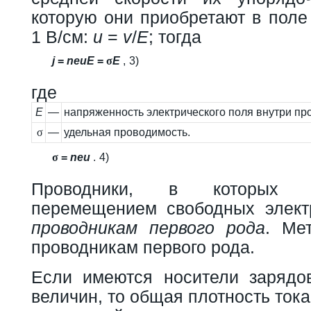
которую они приобретают в поле
1 В/см:
u
=
v
/
E
; тогда
j
=
n
e
u
E
=
σ
E
,
3)
где
E
—
напряженность электрического поля внутри пр
σ
—
удельная проводимость.
σ
=
n
e
u
.
4)
Проводники, в которых т
перемещением свободных элект
проводникам первого рода
. Ме
проводникам первого рода.
Если имеются носители зарядо
величин, то общая плотность ток