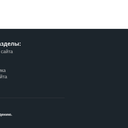
азделы:
 сайта
м
ика
айта
дению.