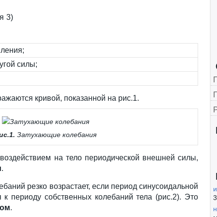
3)
ления;
угой силы;
Г
ажаются кривой, показанной на рис.1.
ис.1.
Затухающие колебания
 воздействием на тело периодической внешней силы,
и
.
баний резко возрастает, если период синусоидальной
и
к периоду собственных колебаний тела (рис.2). Это
3
сом
.
н