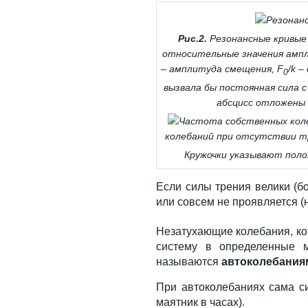
Рис.2.
Резонансные кривые 
относительные значения ам
– амплитуда смещения, F
/k 
0
вызвала бы постоянная сила 
абсцисс отложены
колебаний при отсутствии тр
Кружочки указывают пол
Если силы трения велики (бо
или совсем не проявляется 
Незатухающие колебания, к
систему в определенные 
называются
автоколебания
При автоколебаниях сама с
маятник в часах).